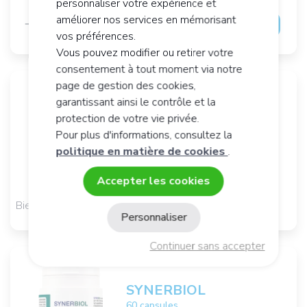
personnaliser votre expérience et
améliorer nos services en mémorisant
Ajouter au panier
vos préférences.
Vous pouvez modifier ou retirer votre
consentement à tout moment via notre
page de gestion des cookies,
garantissant ainsi le contrôle et la
ERGY 3
protection de votre vie privée.
180 capsules
Pour plus d'informations, consultez la
Oméga-3 marins
politique en matière de cookies
.
42,
€
90
Accepter les cookies
Bientôt disponible
Personnaliser
Continuer sans accepter
SYNERBIOL
60 capsules