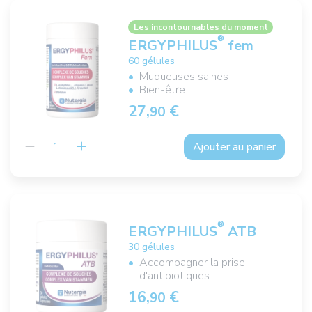
Les incontournables du moment
®
ERGYPHILUS
fem
60 gélules
Muqueuses saines
Bien-être
27,
€
90
Ajouter au panier
®
ERGYPHILUS
ATB
30 gélules
Accompagner la prise
d'antibiotiques
16,
€
90