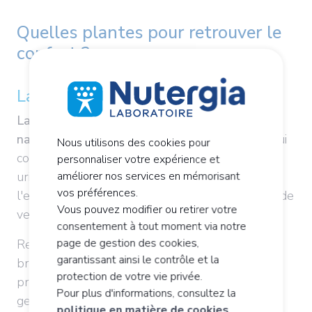
Quelles plantes pour retrouver le
confort ?
La bruyère
La bruyère renferme des composants actifs
naturels
comme les flavonoïdes et les tanins qui
Nous utilisons des cookies pour
contribuent au bon fonctionnement du système
personnaliser votre expérience et
urinaire. Cette plante favorise l'élimination de
améliorer nos services en mémorisant
vos préférences.
l'eau par les reins et aide à maintenir une paroi de
Vous pouvez modifier ou retirer votre
vessie saine.
consentement à tout moment via notre
page de gestion des cookies,
Reconnue pour ses propriétés assainissantes, la
garantissant ainsi le contrôle et la
bruyère se révèle particulièrement utile dans la
protection de votre vie privée.
prévention des gênes récurrentes dues à un
Pour plus d'informations, consultez la
germe délétère. Son action bactériostatique
politique en matière de cookies
.