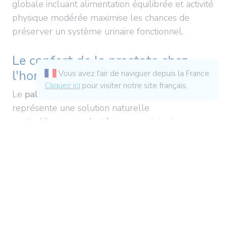
globale incluant alimentation équilibrée et activité
physique modérée maximise les chances de
préserver un système urinaire fonctionnel.
Le confort de la prostate chez
l'homme
Vous avez l'air de naviguer depuis la France.
Cliquez ici
pour visiter notre site français.
Le
palmier de Floride (
Serenoa repens
)
représente une solution naturelle
particulièrement adaptée pour maintenir une une
fonction urinaire normale chez l'homme à partir
de 45 ans. Il participe au maintien du débit
urinaire maximal.
Le
prunier d'Afrique
s'avère tout aussi précieux
pour la santé masculine. Ses propriétés
décongestionnantes naturelles participent au
fonctionnement de la prostate et renforcent le