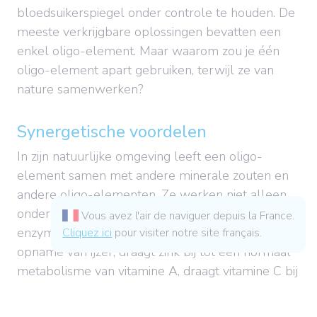
bloedsuikerspiegel onder controle te houden. De
meeste verkrijgbare oplossingen bevatten een
enkel oligo-element. Maar waarom zou je één
oligo-element apart gebruiken, terwijl ze van
nature samenwerken?
Synergetische voordelen
In zijn natuurlijke omgeving leeft een oligo-
element samen met andere minerale zouten en
andere oligo-elementen. Ze werken niet alleen
onderling samen, maar ook met vitaminen of
Vous avez l'air de naviguer depuis la France.
enzymen. Zo draagt koper bij tot een betere
Cliquez ici
pour visiter notre site français.
opname van ijzer, draagt zink bij tot een normaal
metabolisme van vitamine A, draagt vitamine C bij
tot de regeneratie van de gereduceerde vorm van
vitamine E...