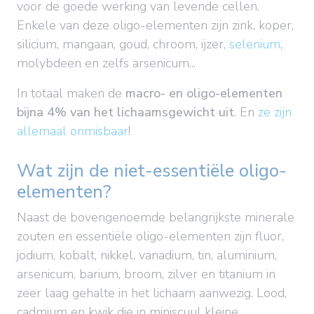
voor de goede werking van levende cellen.
Enkele van deze oligo-elementen zijn zink, koper,
silicium
,
mangaan, goud, chroom, ijzer,
selenium
,
molybdeen en zelfs arsenicum...
In totaal maken de
macro- en oligo-elementen
bijna 4% van het lichaamsgewicht uit
. En
ze zijn
allemaal onmisbaar
!
Wat zijn de niet-essentiële oligo-
elementen?
Naast de bovengenoemde belangrijkste minerale
zouten en essentiële oligo-elementen zijn fluor,
jodium, kobalt, nikkel, vanadium, tin, aluminium,
arsenicum, barium, broom, zilver en titanium in
zeer laag gehalte in het lichaam aanwezig. Lood,
cadmium en kwik die in miniscuul kleine