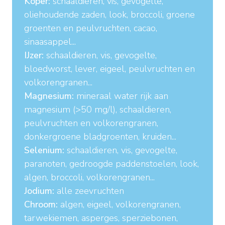
Koper:
schaaldieren, vis, gevogelte,
oliehoudende zaden, look, broccoli, groene
groenten en peulvruchten, cacao,
sinaasappel...
IJzer:
schaaldieren, vis, gevogelte,
bloedworst, lever, eigeel, peulvruchten en
volkorengranen...
Magnesium:
mineraal water rijk aan
magnesium (>50 mg/l), schaaldieren,
peulvruchten en volkorengranen,
donkergroene bladgroenten, kruiden...
Selenium:
schaaldieren, vis, gevogelte,
paranoten, gedroogde paddenstoelen, look,
algen, broccoli, volkorengranen...
Jodium:
alle zeevruchten
Chroom:
algen, eigeel, volkorengranen,
tarwekiemen, asperges, sperziebonen,