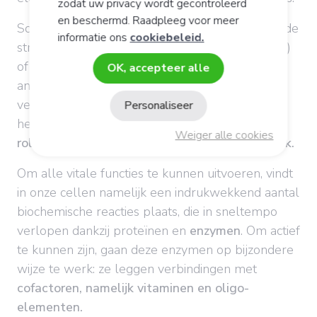
zodat uw privacy wordt gecontroleerd
en beschermd. Raadpleeg voor meer
Sommige oligo-elementen maken deel uit van de
informatie ons
cookiebeleid.
structuur van
vitaminen
(kobalt en vitamine B12)
of hormonen (jodium in schildklierhormonen),
OK, accepteer alle
andere hebben een structurele rol (silicium
verbindt collageenvezels met andere vezels in
Personaliseer
het bindweefsel).
Maar ze spelen allemaal een
Weiger alle cookies
rol op celniveau, en daarom zijn ze zo belangrijk.
Om alle vitale functies te kunnen uitvoeren, vindt
in onze cellen namelijk een indrukwekkend aantal
biochemische reacties plaats, die in sneltempo
verlopen dankzij proteïnen en
enzymen
. Om actief
te kunnen zijn, gaan deze enzymen op bijzondere
wijze te werk: ze leggen verbindingen met
cofactoren, namelijk vitaminen en oligo-
elementen.