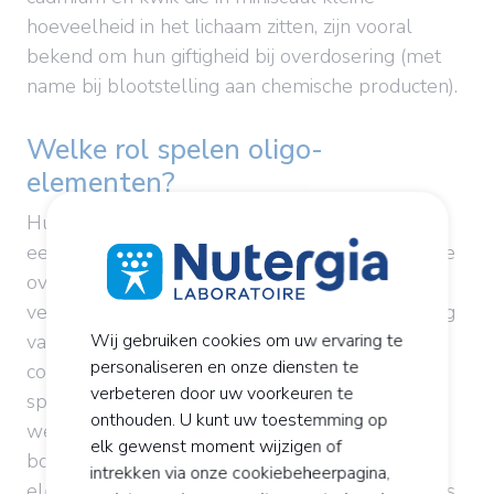
hoeveelheid in het lichaam zitten, zijn vooral
bekend om hun giftigheid bij overdosering (met
name bij blootstelling aan chemische producten).
Welke rol spelen oligo-
elementen?
Hun werkwijze, noch hun rol in het lichaam zijn
eensluidend. Van de aanmaak van eiwitten tot de
overdracht van zenuwimpulsen, van de
versteviging van het skelet tot de goede werking
van verschillende systemen (zenuwstelsel,
Wij gebruiken cookies om uw ervaring te
personaliseren en onze diensten te
cognitief systeem, immuunsysteem, bloedvaten,
verbeteren door uw voorkeuren te
spijsverteringsstelsel) en het onderhoud van
onthouden. U kunt uw toestemming op
weefsels (bindweefsel bijvoorbeeld), en
elk gewenst moment wijzigen of
bovendien beschermen de meeste oligo-
intrekken via onze cookiebeheerpagina,
elementen de cellen ook tegen oxidatieve stress.