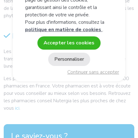
page de gestion des cookies,
fabrication du concentré d'oligoéléments et minéraux, base
garantissant ainsi le contrôle et la
de la formulation des OLiGOMAX, d'ERGYBIOL et de tous les
protection de votre vie privée.
phytominéraux.
Pour plus d'informations, consultez la
politique en matière de cookies
.
Le conditionnement et la livraison
Accepter les cookies
Les produits finis sont soigneusement emballés puis
transmis au service logistique qui se chargent de les faire
Personnaliser
livrer dans votre pharmacie ou à votre domicile.
Continuer sans accepter
Les produits Nutergia sont disponibles dans plus de 6 500
pharmacies en France. Votre pharmacien est à votre écoute
pour vous conseiller au mieux selon vos besoins. Retrouvez
les pharmacies conseil Nutergia les plus proches de chez
vous
ici
.
Le saviez-vous ?