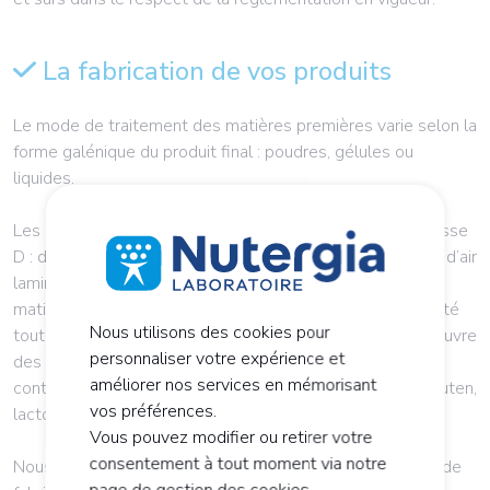
La fabrication de vos produits
Le mode de traitement des matières premières varie selon la
forme galénique du produit final : poudres, gélules ou
liquides.
Les produits sont fabriqués dans des salles blanches classe
D : dans ces zones, l’atmosphère est contrôlée sous flux d’air
laminaire garantissant la non-contamination croisée des
matières premières. Nous effectuons des contrôles qualité
Nous utilisons des cookies pour
tout au long des chaînes de production, et mettons en œuvre
personnaliser votre expérience et
des protocoles de nettoyage validés pour supprimer les
améliorer nos services en mémorisant
contaminations croisées avec des allergènes tels que gluten,
vos préférences.
lactose, soja, etc.
Vous pouvez modifier ou retirer votre
consentement à tout moment via notre
Nous détenons une expertise exclusive dans le process de