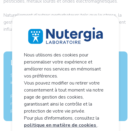
pesticides, métaux lourds et ondes électromagnétiques.
Naturellement d’autres perturbateurs tels que le stress, la
gestion du sommeil, l’hérédité et notre mode de vie peuvent
influencer le fonctionnement de nos cellules.
Nous utilisons des cookies pour
Les modes de cuisson
personnaliser votre expérience et
améliorer nos services en mémorisant
Saviez-vous que le mode de cuisson de nos aliments
vos préférences.
influence leur teneur en nutriments ?
Vous pouvez modifier ou retirer votre
consentement à tout moment via notre
Favoriser une cuisson douce (vapeur, à l’étouffée ou
page de gestion des cookies,
marinade) et la consommation de produits crus pour
garantissant ainsi le contrôle et la
profiter de toute leur richesse nutritionnelle.
protection de votre vie privée.
Pour plus d'informations, consultez la
politique en matière de cookies
.