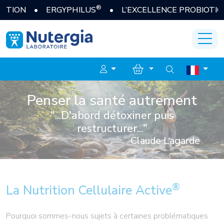
®
ION • ERGYPHILUS
• L’EXCELLENCE PROBIOTIQUE 
Penser la santé autrement
"...D'abord détoxiner puis
restructurer..."
Claude Lagarde
®
La Nutrition Cellulaire Active
Pourquoi sommes-nous sujets à certaines problématiques