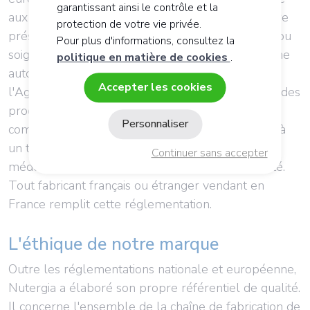
garantissant ainsi le contrôle et la
aux médicaments, et, de ce fait, ne doivent pas être
protection de votre vie privée.
présentés comme des produits visant à prévenir ou
Pour plus d'informations, consultez la
soigner des maladies. Ils ne se prévalent pas d'une
politique en matière de cookies
.
autorisation de mise sur le marché délivrée par
Accepter les cookies
l'Agence nationale de sécurité du médicament et des
produits de santé (ANSM). De même, les
Personnaliser
compléments alimentaires ne se substituent pas à
un traitement médicamenteux prescrit par un
Continuer sans accepter
médecin suite à un ou plusieurs troubles de santé.
Tout fabricant français ou étranger vendant en
France remplit cette réglementation.
L'éthique de notre marque
Outre les réglementations nationale et européenne,
Nutergia a élaboré son propre référentiel de qualité.
Il concerne l'ensemble de la chaîne de fabrication de