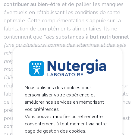
contribuer au bien-être
et de pallier les manques
éventuels en rétablissant les conditions de santé
optimale. Cette complémentation s'appuie sur la
fabrication de compléments alimentaires. Ils ne
contiennent que "
des
substances à but nutritionnel
(une ou plusieurs) comme des vitamines et des sels
minéraux, des acides aminés, des plantes et
préparations de plantes et des aliments
traditionnellement consommés dans
l’alimentation"
(DGCCRF).Ils sont soumis à une
réglementation européenne stricte qui encadre leur
Nous utilisons des cookies pour
fabrication et leur distribution. La Direction Générale
personnaliser votre expérience et
de l’alimentation, (DGAL) vérifie qu’aucune substance
améliorer nos services en mémorisant
vos préférences.
présente dans le produit ne présente un danger
Vous pouvez modifier ou retirer votre
pour la santé des consommateurs et que celui-ci est
consentement à tout moment via notre
conforme aux normes
de la Commission
page de gestion des cookies,
européenne. Ils ne constituent pas une alternative