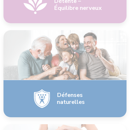
Détente –
Équilibre nerveux
Défenses
naturelles