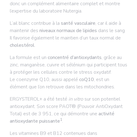
donc un complément alimentaire complet et montre
l’expertise du laboratoire Nutergia.
L’ail blanc contribue à la
santé vasculaire
, car il aide à
maintenir des
niveaux normaux de lipides
dans le sang.
Il favorise également le maintien d’un taux normal de
cholestérol
.
La formule est un
concentré d’antioxydants
, grâce au
zinc, manganèse, cuivre et sélénium qui participent tous
à protéger les cellules contre le stress oxydatif.
Le coenzyme Q10, aussi appelé
coQ10
, est un
élément que l’on retrouve dans les mitochondries.
ERGYSTEROL+ a été testé
in vitro
sur son potentiel
antioxydant. Son score PAOT® (Pouvoir AntiOxydant
Total) est de 3 951, ce qui démontre une
activité
1
antioxydante puissante
.
Les vitamines B9 et B12 contenues dans