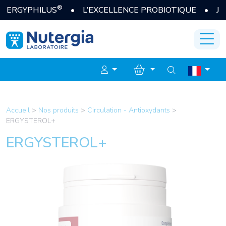
®
GYPHILUS
• L’EXCELLENCE PROBIOTIQUE • JE DÉC
Accueil
>
Nos produits
>
Circulation - Antioxydants
>
ERGYSTEROL+
ERGYSTEROL+