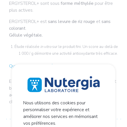
ERGYSTEROL+ sont sous
forme méthylée
pour être
plus actives.
ERGYSTEROL+ est
sans levure de riz rouge
et
sans
colorant
.
Gélule végétale.
1. Étude réalisée
in vitro
sur le produit fini. Un score au-delà de
1 000 / g démontre une activité antioxydante très efficace.
Quand est-il conseillé ?
ERGYSTEROL+ est conseillé pour les personnes ayant
besoin de maintenir un taux de cholestérol normal. En
accompagnement des personnes ayant un taux de
cholestérol élevé.
Nous utilisons des cookies pour
personnaliser votre expérience et
améliorer nos services en mémorisant
vos préférences.