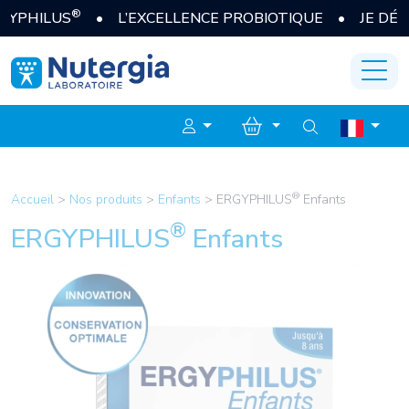
®
LUS
• L’EXCELLENCE PROBIOTIQUE • JE DÉCOUVRE
®
Accueil
>
Nos produits
>
Enfants
>
ERGYPHILUS
Enfants
®
ERGYPHILUS
Enfants