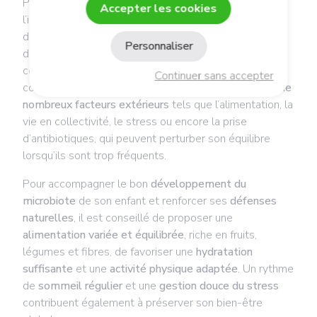
Plus tard, la
diversification alimentaire
, avec
Accepter les cookies
l’introduction progressive des fruits, légumes puis
d’autres aliments entre 6 et 12 mois, joue un rôle clé
Personnaliser
dans l’
enrichissement et l’équilibre du microbiote
. Au
cours des premières années de vie, celui-ci se
Continuer sans accepter
complexifie progressivement, mais reste
sensible à de
nombreux facteurs extérieurs
tels que l’alimentation, la
vie en collectivité, le stress ou encore la prise
d’antibiotiques, qui peuvent perturber son équilibre
lorsqu’ils sont trop fréquents.
Pour accompagner le bon
développement du
microbiote
de son enfant et renforcer ses
défenses
naturelles
, il est conseillé de proposer une
alimentation variée et équilibrée
, riche en fruits,
légumes et fibres, de favoriser une
hydratation
suffisante
et une
activité physique adaptée
. Un rythme
de
sommeil régulier
et une
gestion douce du stress
contribuent également à préserver son bien-être