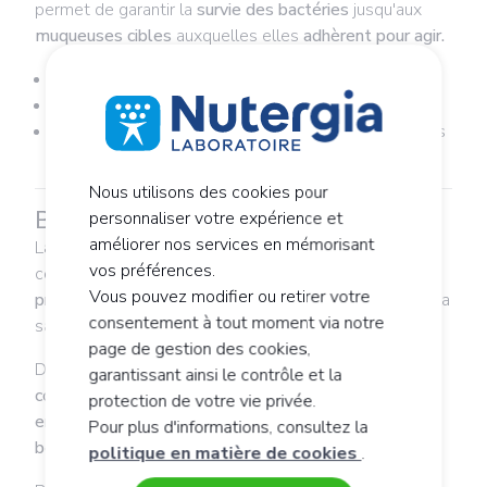
permet de garantir la
survie des bactéries
jusqu'aux
muqueuses cibles
auxquelles elles
adhèrent pour agir.
Fabriqué en France
®
Synergie inspirée de la Nutrition Cellulaire Active
Souches d'origine humaine, naturellement présentes
dans le lait maternel
Nous utilisons des cookies pour
Bien nourrir sa flore probiotique
personnaliser votre expérience et
améliorer nos services en mémorisant
La
flore
intestinale, aussi appelée
microbiote
, est
vos préférences.
constituée de
milliards de bactéries naturellement
Vous pouvez modifier ou retirer votre
présentes
dans l’intestin et jouant un rôle essentiel à la
consentement à tout moment via notre
santé de l'enfant.
page de gestion des cookies,
Dès les
premières heures de vie
, ces bactéries
garantissant ainsi le contrôle et la
colonisent l’intestin du nourrisson
et créent un
protection de votre vie privée.
environnement favorable à l’installation de bactéries
Pour plus d'informations, consultez la
bénéfiques
issues notamment du lait maternel.
politique en matière de cookies
.