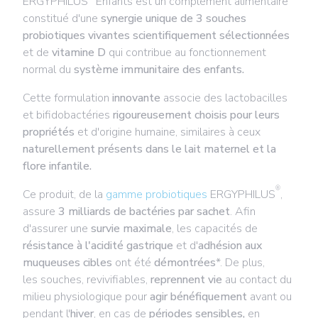
ERGYPHILUS
Enfants est un
complément alimentaire
constitué d'une
synergie unique de 3 souches
probiotiques
vivantes scientifiquement sélectionnées
et de
vitamine D
qui contribue au fonctionnement
normal du
système immunitaire des enfants.
Cette formulation
innovante
associe des lactobacilles
et bifidobactéries
rigoureusement choisis pour leurs
propriétés
et d'origine humaine, similaires à ceux
naturellement présents dans le lait maternel et la
flore infantile.
®
Ce produit, de la
gamme probiotiques
ERGYPHILUS
,
assure
3
milliards de bactéries
par sachet
. Afin
d'assurer une
survie maximale
, les capacités de
résistance à l'acidité gastrique
et d'
adhésion aux
muqueuses cibles
ont été
démontrées
*. De plus,
les souches, revivifiables,
reprennent vie
au contact du
milieu physiologique
pour
agir bénéfiquement
avant ou
pendant l'
hiver
, en cas de
périodes sensibles,
en