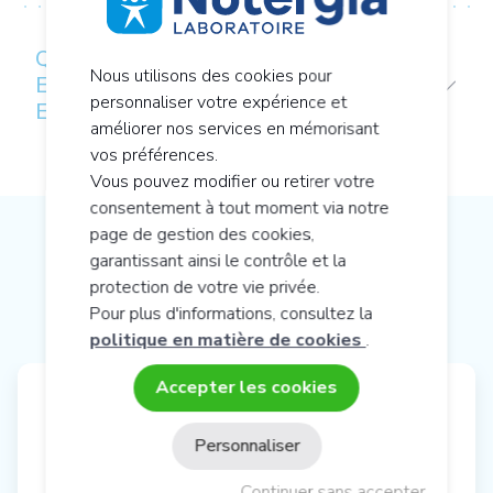
QUALITÉS ET CARACTÉRISTIQUES
Nous utilisons des cookies pour
ENVIRONNEMENTALES DU PRODUIT
personnaliser votre expérience et
ET DE L'EMBALLAGE
améliorer nos services en mémorisant
vos préférences.
Vous pouvez modifier ou retirer votre
consentement à tout moment via notre
page de gestion des cookies,
NOTRE CONSEIL EN NUTRITION
garantissant ainsi le contrôle et la
®
protection de votre vie privée.
CELLULAIRE ACTIVE
Pour plus d'informations, consultez la
politique en matière de cookies
.
Accepter les cookies
Vos favoris
Personnaliser
®
ERGYMAG
Continuer sans accepter