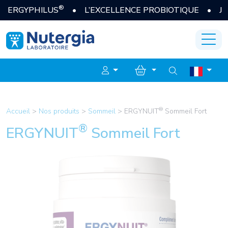
®
GYPHILUS
• L’EXCELLENCE PROBIOTIQUE • JE DÉC
®
Accueil
>
Nos produits
>
Sommeil
>
ERGYNUIT
Sommeil Fort
®
ERGYNUIT
Sommeil Fort