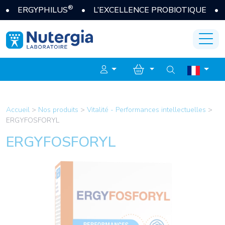
®
ERGYPHILUS
• L’EXCELLENCE PROBIOTIQUE • JE 
Accueil
>
Nos produits
>
Vitalité - Performances intellectuelles
>
ERGYFOSFORYL
ERGYFOSFORYL