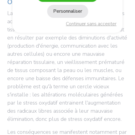
oxydatif ?
Personnaliser
La production excessive de molécules oxydantes
accélère le processus naturel de vieillissement
Continuer sans accepter
tissulaire notamment au niveau de l'ADN. Il peut
en résulter par exemple des diminutions d'activité
(production d'énergie, communication avec les
autres cellules) ou encore une mauvaise
réparation tissulaire, un vieillissement prématuré
de tissus composant la peau ou les muscles, ou
encore une baisse des défenses immunitaires. Le
problème est qu'à terme un cercle vicieux
s'installe : les altérations moléculaires générées
par le stress oxydatif entrainent l'augmentation
des radicaux libres associée à leur mauvaise
élimination, donc plus de stress oxydatif encore.
Les conséquences se manifestent notamment par