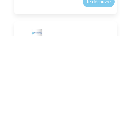
Je découvre
®
OLiGOMAX
sélénium
Oligoéléments
Antioxydant
Je découvre
Quel produit pour vous ?