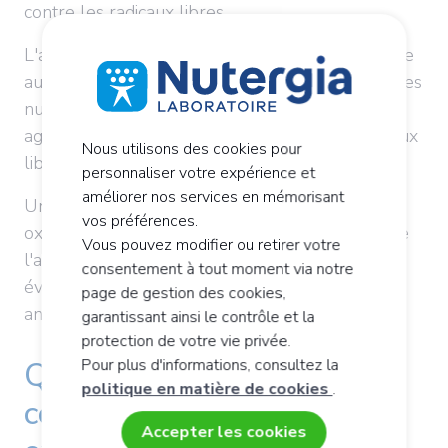
contre les radicaux libres.
L'alimentation renforce ce bouclier naturel grâce
aux
vitamines C et E, au zinc et au sélénium.
Ces
nutriments facilitent l'activité de ces enzymes et
agissent en synergie pour neutraliser les radicaux
Nous utilisons des cookies pour
libres avant qu'ils n'endommagent nos cellules.
personnaliser votre expérience et
améliorer nos services en mémorisant
Un bilan sanguin peut mesurer cette balance
vos préférences.
oxydative à travers plusieurs marqueurs comme
Vous pouvez modifier ou retirer votre
l'acide urique ou la CRP ultrasensible. Cette
consentement à tout moment via notre
évaluation permet d'adapter les apports en
page de gestion des cookies,
antioxydants selon les besoins individuels.
garantissant ainsi le contrôle et la
protection de votre vie privée.
Quelles sont les
Pour plus d'informations, consultez la
politique en matière de cookies
.
conséquences du stress
Accepter les cookies