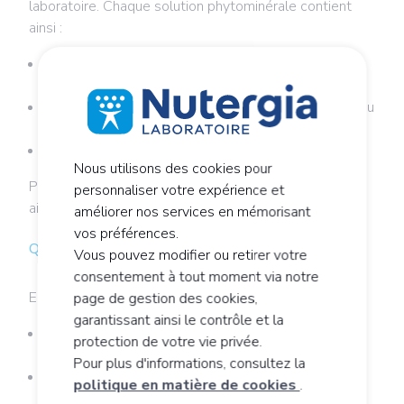
laboratoire. Chaque solution phytominérale contient
ainsi :
une sélection de
plantes
sous forme d’extraits
aqueux
des
oligoéléments d’origine marine
: concentré d’eau
de mer + extrait français d’algue lithothamne
des
oligoéléments spécifiques
Nous utilisons des cookies pour
Pour des formules que vous ne trouverez nulle part
personnaliser votre expérience et
ailleurs !
améliorer nos services en mémorisant
vos préférences.
Quand est-il conseillé ?
Vous pouvez modifier ou retirer votre
consentement à tout moment via notre
ERGYEPUR pourra être conseillé pour :
page de gestion des cookies,
garantissant ainsi le contrôle et la
favoriser le fonctionnement hépatique (en cas de
protection de votre vie privée.
digestion lente, teint brouillé…)
Pour plus d'informations, consultez la
purifier l’organisme
politique en matière de cookies
.