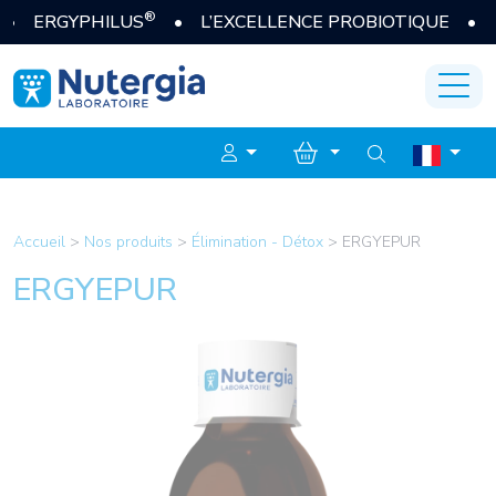
®
RGYPHILUS
• L’EXCELLENCE PROBIOTIQUE • JE D
Accueil
>
Nos produits
>
Élimination - Détox
>
ERGYEPUR
ERGYEPUR