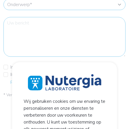
Inschrijven voor de nieuwsbrief
Ik aanvaard de
algemene voorwaarden
en het
privacybeleid
* Verplichte velden
Wij gebruiken cookies om uw ervaring te
personaliseren en onze diensten te
Versturen
verbeteren door uw voorkeuren te
onthouden. U kunt uw toestemming op
elk gewenst moment wijzigen of