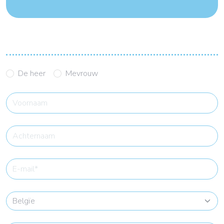
De heer
Mevrouw
"first_name"
"last_name"