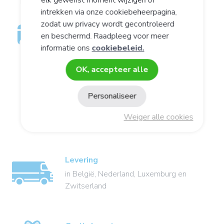
intrekken via onze cookiebeheerpagina,
zodat uw privacy wordt gecontroleerd
Beveiligde onlinebetaling
en beschermd. Raadpleeg voor meer
informatie ons
cookiebeleid.
OK, accepteer alle
Klantenservice
Personaliseer
+32 67 33 73 70
maandag tot vrijdag
Weiger alle cookies
8:30-12:00/13:00-17:00
Levering
in België, Nederland, Luxemburg en
Zwitserland