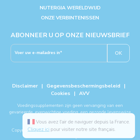
NUTERGIA WERELDWIJD
ONZE VERBINTENISSEN
ABONNEER U OP ONZE NIEUWSBRIEF
OK
Disclaimer
|
Gegevensbeschermingsbeleid
|
Cookies
|
AVV
Voedingssupplementen zijn geen vervanging van een
gevarieerde, evenwichtige voeding, een gezonde levenswijze
en een medische behandeling.
Vous avez l'air de naviguer depuis la France.
Cliquez ici
pour visiter notre site français.
Copyright NUTERGIA® 2026, alle rechten voorbehouden. -
Sitemap