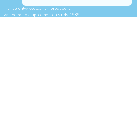
Franse ontwikkelaar en producent
van voedingssupplementen sinds 1989
Onze producten zijn verkrijgbaar bij elke
drugstore en therapeut.
VEELGESTELDE VRAGEN
CONTACT MET ONS OPNEMEN
ROUTEBESCHRIJVING
NUTERGIA WERELDWIJD
ONZE VERBINTENISSEN
ABONNEER U OP ONZE NIEUWSBRIEF
OK