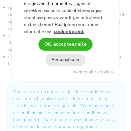
elk gewenst moment wijzigen of
gecertificeerd biologisch geteelde planten - wanneer
intrekken via onze cookiebeheerpagina,
deze teelt bestaat - of niet-bedreigde wilde planten met
zodat uw privacy wordt gecontroleerd
gebruik van een zacht en plantvriendelijk extractieproces
en beschermd. Raadpleeg voor meer
op lage temperatuur;
informatie ons
cookiebeleid.
e
vierge plantaardige oliën van 1
koude persing
(teunisbloem- en bernagieolie) en zuivere, niet
OK, accepteer alle
geconcentreerde en visolie.
streng geselecteerde vitaminen en oligo-elementen van
Personaliseer
hoge kwaliteit.
Weiger alle cookies
Wij constateren dagelijks dat de gezondheid van
ons allemaal zwakker wordt door een milieu dat
steeds meer verontreinigd raakt. We kunnen onze
gezondheid niet los zien van de gezondheid van
onze planeet. Daarom baseren we al onze keuzes,
of deze nu de in onze producten gebruikte