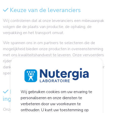
Keuze van de leveranciers
Wij controleren dat al onze leveranciers een milieuaanpak
volgen die de plaats van productie, de ophaling, de
verpakking en het transport omvat.
We spannen ons in om partners te selecteren die de
mogelijkheid bieden onze producten in overeenstemming
met ons kwaliteitshandvest te leveren. Onze vervoerders
rijden elektrisch, op waterstof en op aardgas, met name
dankzij de terbeschikkingstelling van een negentientonner
speciaal voor ons logistieke platform.
Natuurlijk karakter van de
Wij gebruiken cookies om uw ervaring te
ingrediënten
personaliseren en onze diensten te
verbeteren door uw voorkeuren te
Onze formules bevatten uitsluitend:
onthouden. U kunt uw toestemming op