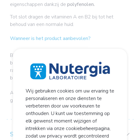
eigenschappen dankzij de
polyfenolen.
Tot slot dragen de vitaminen A en B2 bij tot het
behoud van een normale huid.
Wanneer is het product aanbevolen?
Bi-ORTHOX kan worden aanbevolen in geval van
blootstelling aan blauw licht (schermen) en aan vrije
radicalen (vervuiling, roken) en om de huid voor te
bereiden op uv-straling van de zon.
Wij gebruiken cookies om uw ervaring te
Aarzel niet om het advies van een
personaliseren en onze diensten te
gezondheidsprofessional te vragen.
verbeteren door uw voorkeuren te
onthouden. U kunt uw toestemming op
elk gewenst moment wijzigen of
intrekken via onze cookiebeheerpagina,
SAMENSTELLING
zodat uw privacy wordt gecontroleerd