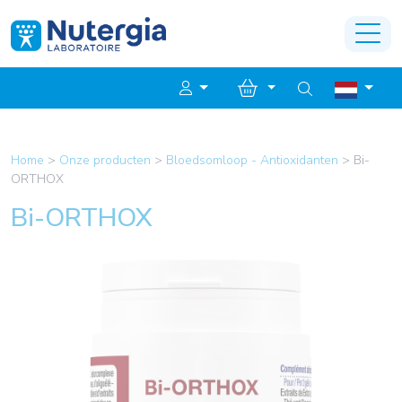
Home
>
Onze producten
>
Bloedsomloop - Antioxidanten
>
Bi-
ORTHOX
Bi-ORTHOX