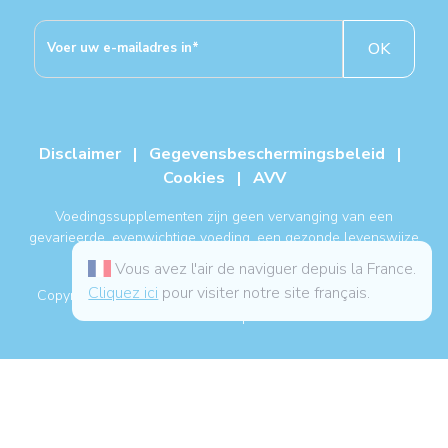
OK
Disclaimer
|
Gegevensbeschermingsbeleid
|
Cookies
|
AVV
Voedingssupplementen zijn geen vervanging van een
gevarieerde, evenwichtige voeding, een gezonde levenswijze
en een medische behandeling.
Vous avez l'air de naviguer depuis la France.
Cliquez ici
pour visiter notre site français.
Copyright NUTERGIA® 2026, alle rechten voorbehouden. -
Sitemap