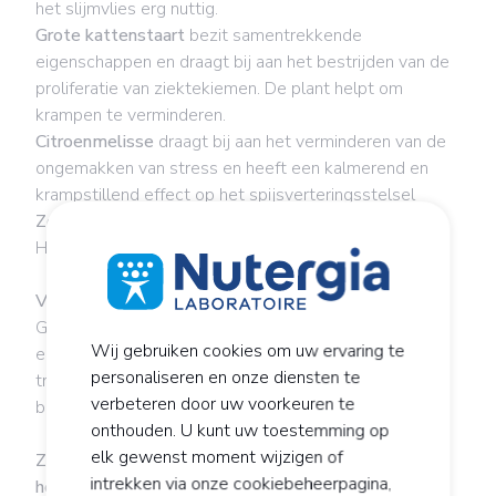
het slijmvlies erg nuttig.
Grote kattenstaart
bezit samentrekkende
eigenschappen en draagt bij aan het bestrijden van de
proliferatie van ziektekiemen. De plant helpt om
krampen te verminderen.
Citroenmelisse
draagt bij aan het verminderen van de
ongemakken van stress en heeft een kalmerend en
krampstillend effect op het spijsverteringsstelsel
Zoethout
stimuleert de slijmproductie door de maag.
Helpt om buikpijn te verminderen.
Verschillende plantaardige extracten:
Grote kattenstaart met samentrekkende
Wij gebruiken cookies om uw ervaring te
eigenschappen, citroenmelisse en zoethout,
personaliseren en onze diensten te
traditioneel gebruikt bij de symptomatische
verbeteren door uw voorkeuren te
behandeling van spijsverteringsstoornissen.
onthouden. U kunt uw toestemming op
elk gewenst moment wijzigen of
Zeodyn
is een smakelijk voedingssupplement
voor
intrekken via onze cookiebeheerpagina,
honden en katten
.