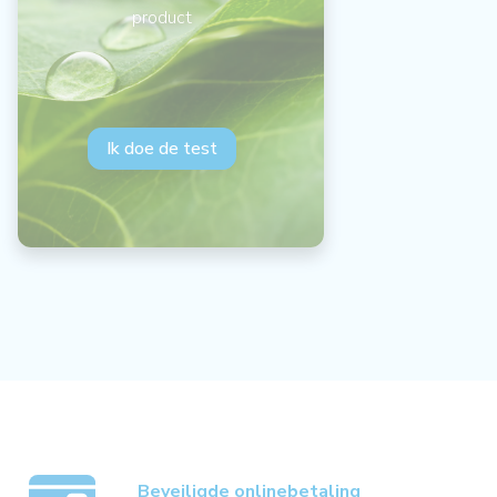
product
Ik doe de test
Beveiligde onlinebetaling