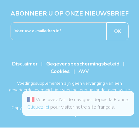
ABONNEER U OP ONZE NIEUWSBRIEF
OK
Disclaimer
|
Gegevensbeschermingsbeleid
|
Cookies
|
AVV
Voedingssupplementen zijn geen vervanging van een
gevarieerde, evenwichtige voeding, een gezonde levenswijze
en een medische behandeling.
Vous avez l'air de naviguer depuis la France.
Cliquez ici
pour visiter notre site français.
Copyright NUTERGIA® 2026, alle rechten voorbehouden. -
Sitemap