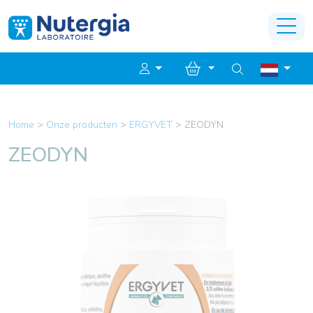
Home
>
Onze producten
>
ERGYVET
>
ZEODYN
ZEODYN