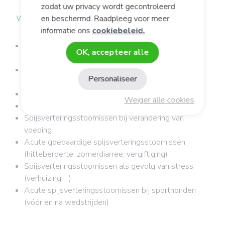
zodat uw privacy wordt gecontroleerd
Wanneer is het product aanbevolen?
en beschermd. Raadpleeg voor meer
informatie ons
cookiebeleid.
Om te helpen de darmflora weer in balans te
OK, accepteer alle
brengen
Na behandeling met geneesmiddelen (inname van
Personaliseer
antibiotica, ontwormingskuur ...)
Spijsverteringsstoornissen bij honden
Weiger alle cookies
Spijsverteringsstoornissen bij katten
Spijsverteringsstoornissen bij verandering van
voeding
Acute goedaardige spijsverteringsstoornissen
(hitteberoerte, zomerdiarree, vergiftiging)
Spijsverteringsstoornissen als gevolg van stress
(verhuizing …)
Acute spijsverteringsstoornissen bij sporthonden
(vóór en na wedstrijden)