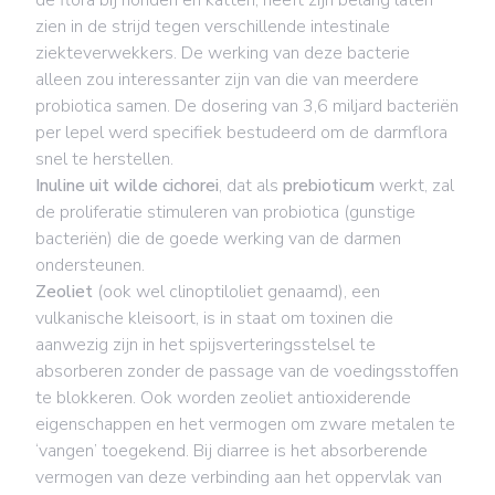
de flora bij honden en katten, heeft zijn belang laten
zien in de strijd tegen verschillende intestinale
ziekteverwekkers. De werking van deze bacterie
alleen zou interessanter zijn van die van meerdere
probiotica samen. De dosering van 3,6 miljard bacteriën
per lepel werd specifiek bestudeerd om de darmflora
snel te herstellen.
Inuline uit wilde cichorei
, dat als
prebioticum
werkt, zal
de proliferatie stimuleren van probiotica (gunstige
bacteriën) die de goede werking van de darmen
ondersteunen.
Zeoliet
(ook wel clinoptiloliet genaamd), een
vulkanische kleisoort, is in staat om toxinen die
aanwezig zijn in het spijsverteringsstelsel te
absorberen zonder de passage van de voedingsstoffen
te blokkeren. Ook worden zeoliet antioxiderende
eigenschappen en het vermogen om zware metalen te
‘vangen’ toegekend. Bij diarree is het absorberende
vermogen van deze verbinding aan het oppervlak van