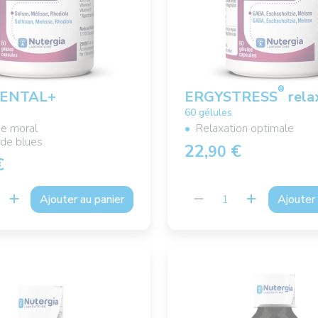
®
ENTAL+
ERGYSTRESS
rela
60 gélules
de moral
Relaxation optimale
 de blues
22,
€
90
€
Ajouter au panier
Ajouter 