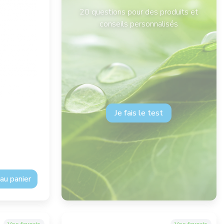
20 questions pour des produits et
conseils personnalisés
Je fais le test
au panier