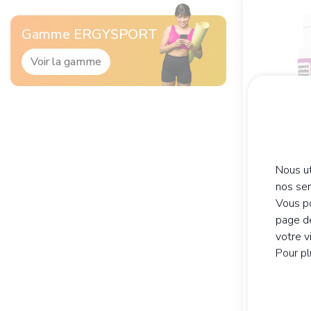
Gamme ERGYSPORT
Voir la gamme
Nous ut
nos se
ERGYS
Vous po
60 gélules
page de
Motivati
votre v
23,
Pour pl
90