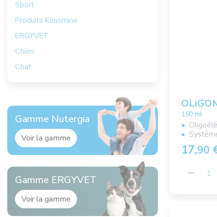
Sport
Produits Kousmine
ERGYVET
Chien
Chat
OLiGO
150 ml
Gamme Nutergia
Oligoél
Système
Voir la gamme
17,
90
Gamme ERGYVET
Voir la gamme