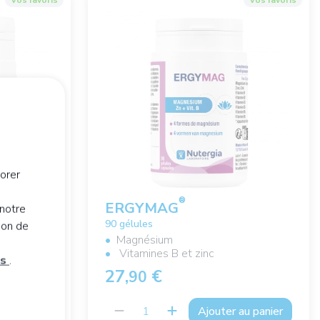
Vos favoris
Vos favoris
orer
®
ERGYMAG
notre
90 gélules
ion de
Magnésium
Vitamines B et zinc
es
.
27,
€
90
au panier
Ajouter au panier