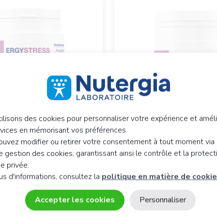
ilisons des cookies pour personnaliser votre expérience et améli
rvices en mémorisant vos préférences.
®
®
TRESS
activ
ERGYMAG
uvez modifier ou retirer votre consentement à tout moment via 
45 gélules
 gestion des cookies, garantissant ainsi le contrôle et la protect
on
Magnésium
ie privée.
Vitamines B et zinc
€
us d'informations, consultez la
politique en matière de cooki
18,
€
90
Accepter les cookies
Personnaliser
Ajouter au panier
Ajouter 