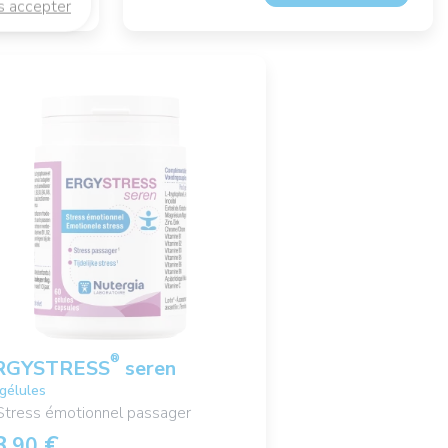
s accepter
®
RGYSTRESS
seren
gélules
Stress émotionnel passager
3,
€
90