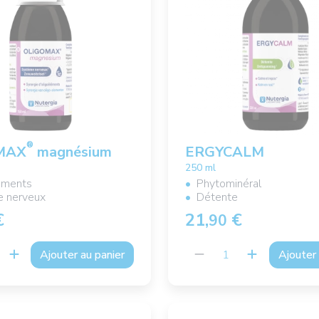
®
MAX
magnésium
ERGYCALM
250 ml
éments
Phytominéral
 nerveux
Détente
€
21,
€
90
Ajouter au panier
Ajouter 