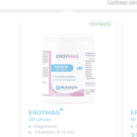
Continuer san
Vos favoris
®
ERGYMAG
E
180 gélules
60 
Magnésium
Vitamines B et zinc
2