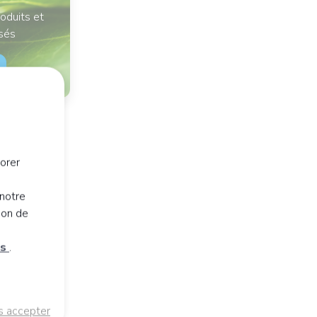
oduits et
isés
orer
notre
ion de
es
.
s accepter