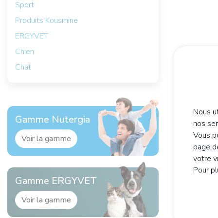
Sport
Produits Kousmine
ERGYVET
Chien
Chat
Nous ut
Gamme Nutergia
nos se
Vous po
Voir la gamme
page de
votre v
Pour pl
Gamme ERGYVET
Voir la gamme