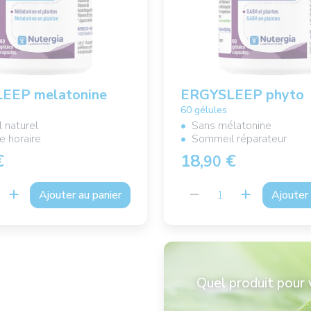
EEP melatonine
ERGYSLEEP phyto
60 gélules
 naturel
Sans mélatonine
 horaire
Sommeil réparateur
€
18,
€
90
Ajouter au panier
Ajouter 
Quel produit pour 