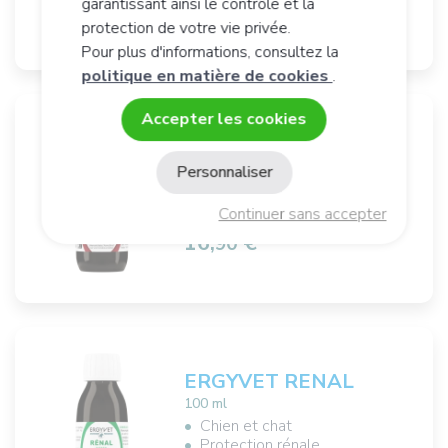
16,
€
90
garantissant ainsi le contrôle et la
protection de votre vie privée.
Pour plus d'informations, consultez la
politique en matière de cookies
.
Accepter les cookies
ERGYVET PONDÉRAL
Personnaliser
100 ml
Perte de poids
Équilibre glucidique
Continuer sans accepter
16,
€
90
ERGYVET RENAL
100 ml
Chien et chat
Protection rénale