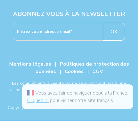
ABONNEZ VOUS À LA NEWSLETTER
OK
Mentions légales
|
Politiques de protection des
données
|
Cookies
|
CGV
Les compléments alimentaires ne se substituent pas à une
alimentation variée, équilibrée, à un mode de vie sain et à un
Vous avez l'air de naviguer depuis la France.
traitement médical.
Cliquez ici
pour visiter notre site français.
®
Copyright NUTERGIA
2026, tous droits réservés. -
Plan du site