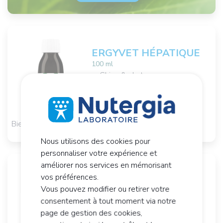
ERGYVET HÉPATIQUE
100 ml
Chien & chat
Detox hépatique
16,
€
90
Bientôt disponible
Nous utilisons des cookies pour
personnaliser votre expérience et
améliorer nos services en mémorisant
vos préférences.
ERGYVET IMMUNITÉ
Vous pouvez modifier ou retirer votre
100 ml
consentement à tout moment via notre
Immunité chien & chat
page de gestion des cookies,