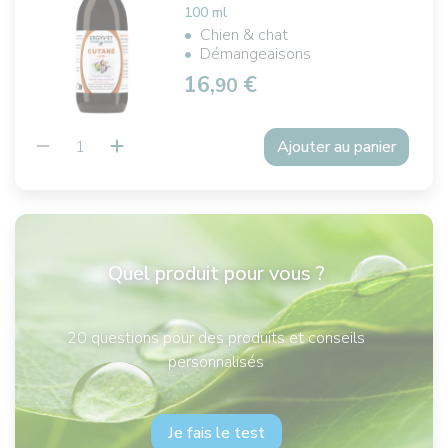
100 ml
Chien & chat
Démangeaisons
16,
€
90
Ajouter au panier
Quel produit pour vous ?
20 questions pour des produits et conseils
personnalisés
Je fais le test