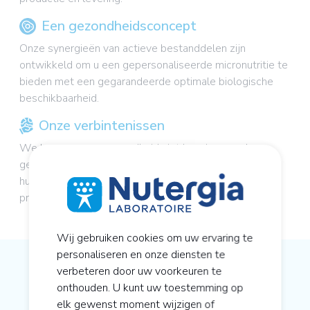
Een gezondheidsconcept
Onze synergieën van actieve bestanddelen zijn
ontwikkeld om u een gepersonaliseerde micronutritie te
bieden met een gegarandeerde optimale biologische
beschikbaarheid.
Onze verbintenissen
We kunnen onze gezondheid niet los zien van de
gezondheid van onze planeet. Het behoud van de
hulpbronnen staat sinds jaar en dag hoog op onze
prioriteitenlijst.
Wij gebruiken cookies om uw ervaring te
personaliseren en onze diensten te
verbeteren door uw voorkeuren te
Onze actuele productinformatie
onthouden. U kunt uw toestemming op
elk gewenst moment wijzigen of