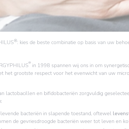
®
HILUS
: kies de beste combinatie op basis van uw beho
®
t ERGYPHILUS
in 1998 spannen wij ons in om synergetis
t het grootste respect voor het evenwicht van uw microb
lactobacillen en bifidobacteriën zorgvuldig geselectee
:
levende bacteriën in slapende toestand, oftewel
levens
men de gevriesdroogde bacteriën weer tot leven en kolo