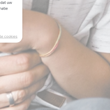
odat uw
matie
le cookies