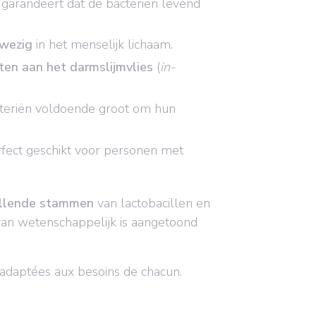
garandeert dat de bacteriën levend
nwezig
in het menselijk lichaam.
ten aan het darmslijmvlies
(
in-
cteriën voldoende groot om hun
rfect geschikt voor personen met
hillende stammen
van lactobacillen en
van wetenschappelijk is aangetoond
t adaptées aux besoins de chacun.