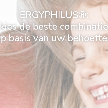
ERGYPHILUS®:
kies de beste combinati
p basis van uw behoeft