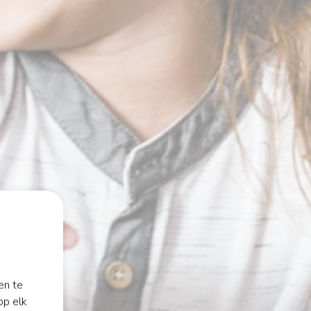
en te
op elk