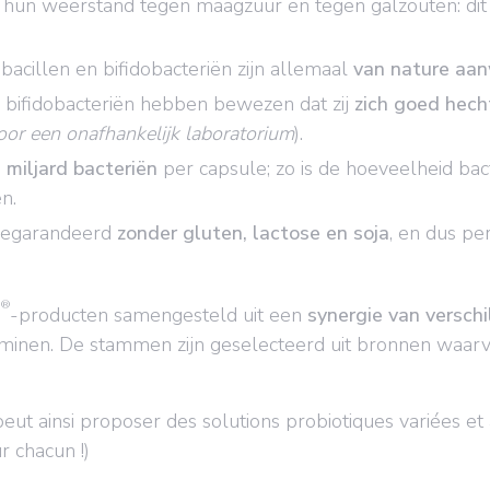
 hun weerstand tegen maagzuur en tegen galzouten: dit 
bacillen en bifidobacteriën zijn allemaal
van nature aa
bifidobacteriën hebben bewezen dat zij
zich goed hech
oor een onafhankelijk laboratorium
).
 miljard bacteriën
per capsule; zo is de hoeveelheid ba
n.
gegarandeerd
zonder gluten, lactose en soja
, en dus pe
®
S
-producten samengesteld uit een
synergie van versc
itaminen. De stammen zijn geselecteerd uit bronnen waar
peut ainsi proposer des solutions probiotiques variées e
r chacun !)