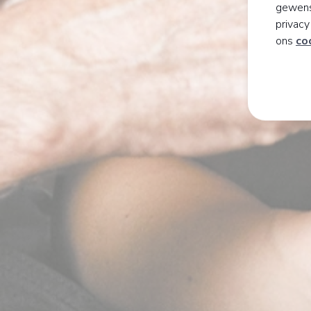
gewens
privac
ons
co