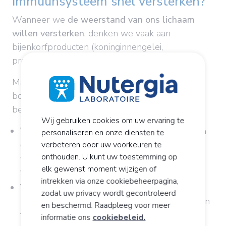
immuunsysteem snel versterken?
Wanneer we
de weerstand van ons lichaam
willen versterken
, denken we vaak aan
bijenkorfproducten (koninginnengelei,
propolisextract ...) en essentiële oliën.
Maar om ons immuunsysteem in de winter een
boost te geven, zijn vooral
vitaminen
van groot
belang.
Wij gebruiken cookies om uw ervaring te
Vitamine C
is een van de bekendste vitaminen
personaliseren en onze diensten te
om het afweersysteem te versterken. Deze
verbeteren door uw voorkeuren te
onthouden. U kunt uw toestemming op
vitamine zit in tal van vruchten en groenten,
elk gewenst moment wijzigen of
vooral in citrusvruchten en paprika’s.
intrekken via onze cookiebeheerpagina,
Vitamine D
is ook belangrijk omdat ze
3
zodat uw privacy wordt gecontroleerd
bijdraagt tot de gezondheid van onze botten en
en beschermd. Raadpleeg voor meer
tanden. Deze vitamine wordt van nature door
informatie ons
cookiebeleid.