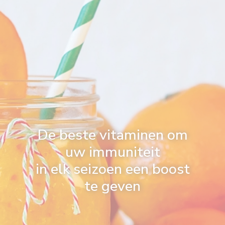
De beste vitaminen om
uw immuniteit
in elk seizoen een boost
te geven