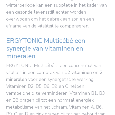
winterperiode kan een suppletie in het kader van
een gezonde levensstijl echter worden
overwogen om het gebrek aan zon en een
afname van de vitaliteit te compenseren.
ERGYTONIC Multicébé een
synergie van vitaminen en
mineralen
ERGYTONIC Multicébé is een concentraat van
vitaliteit in een complex van
12 vitaminen
en
2
mineralen
voor een synergetische werking.
Vitaminen B2, B5, B6, B9 en C helpen
vermoeidheid te verminderen
. Vitaminen B1, B3
en B8 dragen bij tot een normaal
energiek
metabolisme
van het lichaam. Vitaminen A, B6,
B9, C en D en zink dragen bij tot het behoud van