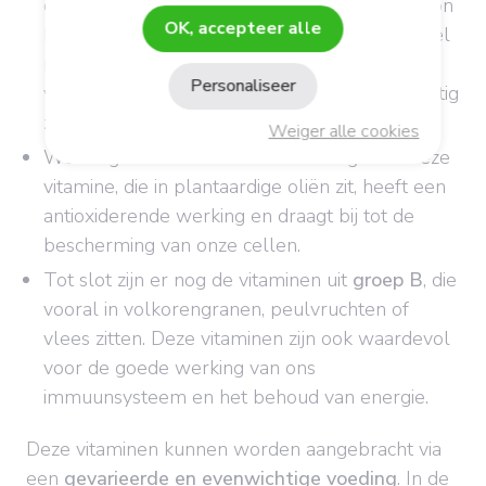
ons lichaam aangemaakt wanneer we in de zon
OK, accepteer alle
komen, maar dat gebeurt in de winter dus veel
minder. Extra aanvoer via de voeding (vette
Personaliseer
vissen) of voedingssupplementen kan dus nuttig
zijn.
Weiger alle cookies
We mogen ook
vitamine E
niet vergeten. Deze
vitamine, die in plantaardige oliën zit, heeft een
antioxiderende werking en draagt bij tot de
bescherming van onze cellen.
Tot slot zijn er nog de vitaminen uit
groep B
, die
vooral in volkorengranen, peulvruchten of
vlees zitten. Deze vitaminen zijn ook waardevol
voor de goede werking van ons
immuunsysteem en het behoud van energie.
Deze vitaminen kunnen worden aangebracht via
een
gevarieerde en evenwichtige voeding
. In de