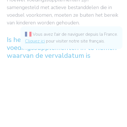
samengesteld met actieve bestanddelen die in
voedsel voorkomen, moeten ze buiten het bereik
van kinderen worden gehouden.
Vous avez l'air de naviguer depuis la France.
Is het veilig om
Cliquez ici
pour visiter notre site français.
voedingssupplementen in te nemen
waarvan de vervaldatum is
verstreken?
Over het algemeen raden wij u aan om uw
voedingssupplement
te consumeren tot de ‘ten
minste houdbaar tot’-datum (tht).
Let op de
bewaartips op de verpakking: sommige
voedingssupplementen moeten bijvoorbeeld op
een koele plaats bewaard worden. Als u merkt
dat uw product van kleur of geur verandert en er