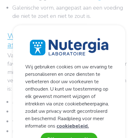
Galenische vorm, aangepast aan een voeding
die niet te zoet en niet te zout is.
Wat zijn de onmisbare
assortimenten?
Vanwege hun populariteit zullen er voor de
favoriete specialiteiten van de consument eerder
Wij gebruiken cookies om uw ervaring te
minder veeleisende producten op de markt
personaliseren en onze diensten te
verschijnen, waarbij waakzaamheid dus geboden
verbeteren door uw voorkeuren te
is:
onthouden. U kunt uw toestemming op
elk gewenst moment wijzigen of
afslanken
intrekken via onze cookiebeheerpagina,
natuurlijke weerstand
zodat uw privacy wordt gecontroleerd
en beschermd. Raadpleeg voor meer
vitaliteit
informatie ons
cookiebeleid.
spijsvertering