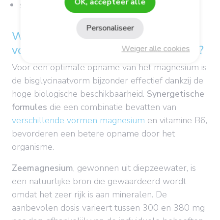
OK, accepteer alle
slaap
Personaliseer
Welk voedingssupplement is goed
voor een betere magnesiuminname?
Weiger alle cookies
Voor een optimale opname van het magnesium is
de bisglycinaatvorm bijzonder effectief dankzij de
hoge biologische beschikbaarheid.
Synergetische
formules
die een combinatie bevatten van
verschillende vormen magnesium
en vitamine B6,
bevorderen een betere opname door het
organisme.
Zeemagnesium
, gewonnen uit diepzeewater, is
een natuurlijke bron die gewaardeerd wordt
omdat het zeer rijk is aan mineralen. De
aanbevolen dosis varieert tussen 300 en 380 mg