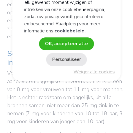
elk gewenst moment wijzigen of
echter minder goed door het lichaam
intrekken via onze cookiebeheerpagina,
opgenomen. Wat verklaart waarom vegetariërs
zodat uw privacy wordt gecontroleerd
en veganisten een groter risico lopen op een
en beschermd. Raadpleeg voor meer
zinktekort. Thee en koffie zouden de absorptie
informatie ons
cookiebeleid.
ervan ook verminderen.
OK, accepteer alle
Soms ontoereikende dagelijkse
Personaliseer
innames
Weiger alle cookies
Voor de algemene bevolking lopen de
aanbevolen dagelijkse hoeveelheden zink uiteen
van 8 mg voor vrouwen tot 11 mg voor mannen.
Het is echter raadzaam om dagelijks, uit alle
bronnen samen, niet meer dan 25 mg zink in te
nemen (7 mg voor kinderen van 10 tot 18 jaar, 3
mg voor kinderen van jonger dan 10 jaar).