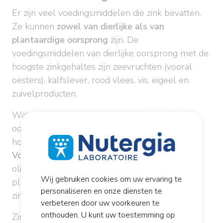
Er zijn veel voedingsmiddelen die zink bevatten.
Ze kunnen
zowel van dierlijke als van
plantaardige oorsprong
zijn. De
voedingsmiddelen van dierlijke oorsprong met de
hoogste zinkgehaltes zijn zeevruchten (vooral
oesters), kalfslever, rood vlees, vis, eigeel en
zuivelproducten.
Wat de voedingsmiddelen van plantaardige
oorsprong betreft, is zink in zeer kleine
hoeveelheden aanwezig in groente en fruit.
Volkoren granen,
gedroogde groenten en
oliehoudende vruchten en zaden zijn de
Wij gebruiken cookies om uw ervaring te
plantaardige voedingsmiddelen die het meeste
personaliseren en onze diensten te
zink bevatten...
verbeteren door uw voorkeuren te
onthouden. U kunt uw toestemming op
Zink uit
plantaardige voedingsmiddelen
wordt