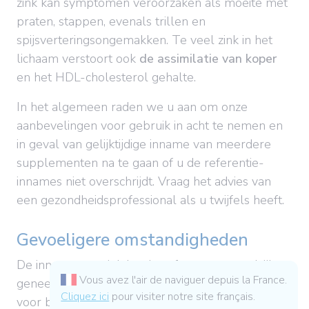
zink kan symptomen veroorzaken als moeite met
praten, stappen, evenals trillen en
spijsverteringsongemakken. Te veel zink in het
lichaam verstoort ook
de assimilatie van koper
en het HDL-cholesterol gehalte.
In het algemeen raden we u aan om onze
aanbevelingen voor gebruik in acht te nemen en
in geval van gelijktijdige inname van meerdere
supplementen na te gaan of u de referentie-
innames niet overschrijdt. Vraag het advies van
een gezondheidsprofessional als u twijfels heeft.
Gevoeligere omstandigheden
De inname van zink kan interfereren met talrijke
Vous avez l'air de naviguer depuis la France.
geneesmiddelen. Dit is bijvoorbeeld het geval
Cliquez ici
pour visiter notre site français.
voor bepaalde
vaatverwijdende medicijnen,