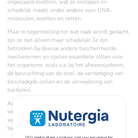
ongepaard elektron, wat ze onstabiel en
schadelijk maakt, onder andere voor DNA-
moleculen, eiwitten en vetten.
Maar in tegenstelling tot wat vaak wordt gedacht,
zijn ze niet alleen maar schadelijk! Ze zijn
betrokken bij diverse andere beschermende
mechanismen en spelen essentiële rollen voor
het organisme, zoals o.a. bij het afweersysteem,
de bevruchting van de eicel, de vernietiging van
beschadigde cellen en de verwijdering van
bacteriën.
Aangezien alles in de chemie van de levende
wezens een kwestie van evenwicht is, wordt de
werking van vrije radicalen van nature
tegengegaan door antioxidanten.
Wij gebruiken cookies om uw ervaring te