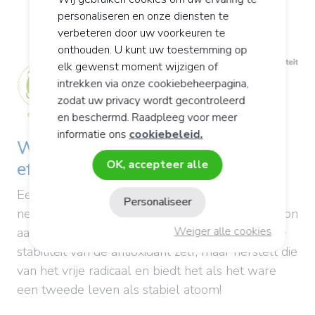
personaliseren en onze diensten te
verbeteren door uw voorkeuren te
onthouden. U kunt uw toestemming op
elk gewenst moment wijzigen of
intrekken via onze cookiebeheerpagina,
zodat uw privacy wordt gecontroleerd
en beschermd. Raadpleeg voor meer
informatie ons
cookiebeleid.
Wat houdt een antioxiderend
effect in?
OK, accepteer alle
Een antioxidant is in staat om een vrij radicaal te
Personaliseer
neutraliseren door er eenvoudigweg een elektron
Weiger alle cookies
aan af te staan. Dit heeft geen gevolgen voor de
stabiliteit van de antioxidant zelf, maar herstelt die
van het vrije radicaal en biedt het als het ware
een tweede leven als stabiel atoom!