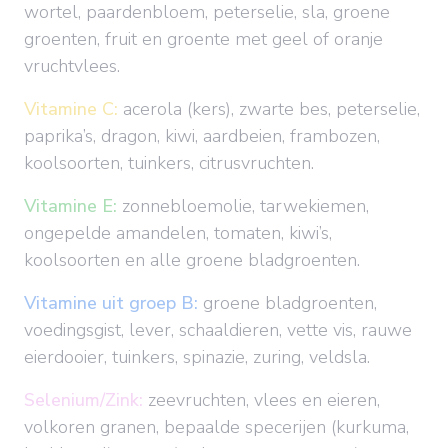
wortel, paardenbloem, peterselie, sla, groene
groenten, fruit en groente met geel of oranje
vruchtvlees.
Vitamine C:
acerola (kers), zwarte bes, peterselie,
paprika’s, dragon, kiwi, aardbeien, frambozen,
koolsoorten, tuinkers, citrusvruchten.
Vitamine E:
zonnebloemolie, tarwekiemen,
ongepelde amandelen, tomaten, kiwi’s,
koolsoorten en alle groene bladgroenten.
Vitamine uit groep B:
groene bladgroenten,
voedingsgist, lever, schaaldieren, vette vis, rauwe
eierdooier, tuinkers, spinazie, zuring, veldsla.
Selenium/Zink:
zeevruchten, vlees en eieren,
volkoren granen, bepaalde specerijen (kurkuma,