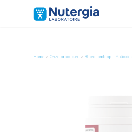
Home
>
Onze producten
>
Bloedsomloop - Antioxid