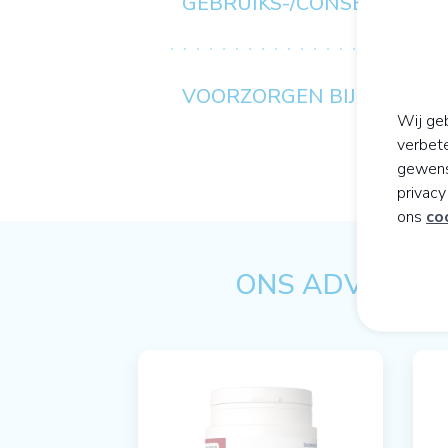
GEBRUIKS-/CONSERVERIN
VOORZORGEN BIJ GEBRUI
Wij geb
verbet
gewens
privac
ons
co
ONS ADVIES OP