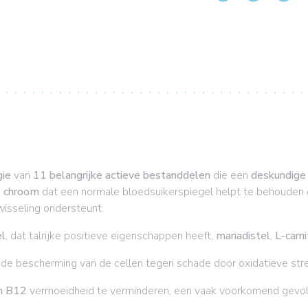
gie
van
11 belangrijke actieve bestanddelen
die een
deskundige 
j
chroom
dat
een normale bloedsuikerspiegel helpt te behouden
wisseling ondersteunt.
el
, dat talrijke positieve eigenschappen heeft,
mariadistel
,
L-carni
 de bescherming van de cellen tegen schade door oxidatieve str
en B12
vermoeidheid te verminderen, een vaak voorkomend gevol