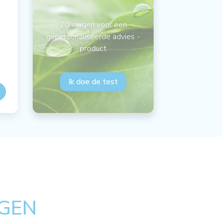
20 vragen voor een
gepersonaliseerde advies -
product
Ik doe de test
GEN