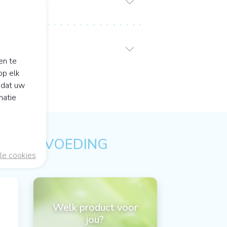
en te
op elk
odat uw
matie
ULAIRE VOEDING
le cookies
Welk product voor
jou?