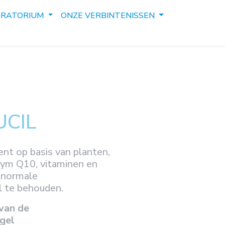
ORATORIUM
ONZE VERBINTENISSEN
UCIL
t op basis van planten,
nzym Q10, vitaminen en
 normale
l te behouden.
van de
gel