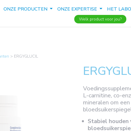
ONZE PRODUCTEN
ONZE EXPERTISE
HET LAB
Welk product voor jou?
anten
>
ERGYGLUCIL
ERGYGL
Voedingssupplemen
L-carnitine, co-e
mineralen om een
bloedsuikerspiege
Stabiel houden 
bloedsuikerspie