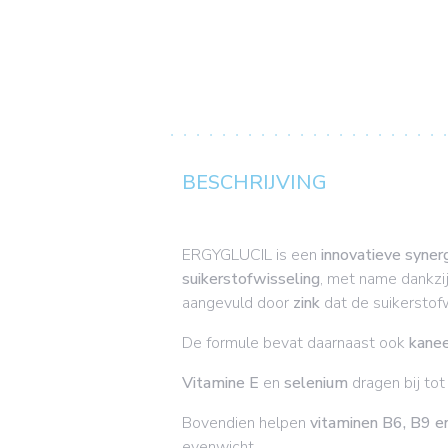
BESCHRIJVING
ERGYGLUCIL is een
innovatieve syner
suikerstofwisseling
, met name
dankzi
aangevuld door
zink
dat de suikerstof
De formule bevat daarnaast ook
kane
Vitamine E
en
selenium
dragen bij tot
Bovendien helpen
vitaminen B6, B9 
evenwicht.