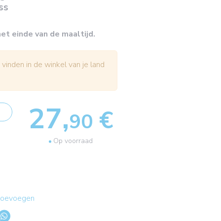
ss
et einde van de maaltijd.
 vinden in de winkel van je land
27,
€
90
Op voorraad
 toevoegen