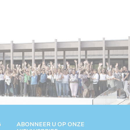
ABONNEER U OP ONZE
G