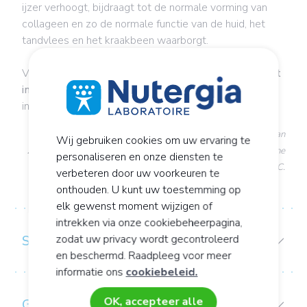
ijzer verhoogt, bijdraagt tot de normale vorming van
collageen en zo de normale functie van de huid, het
tandvlees en het kraakbeen waarborgt.
Vitamine C handhaaft ook de
normale werking van het
immuunsysteem
tijdens en na een intensieve fysieke
inspanning*.
*Het gunstige effect wordt bereikt bij een dagelijkse inname van
Wij gebruiken cookies om uw ervaring te
200 mg bovenop de aanbevolen dagelijkse hoeveelheid vitamine
personaliseren en onze diensten te
C.
verbeteren door uw voorkeuren te
onthouden. U kunt uw toestemming op
elk gewenst moment wijzigen of
intrekken via onze cookiebeheerpagina,
SAMENSTELLING
zodat uw privacy wordt gecontroleerd
en beschermd. Raadpleeg voor meer
informatie ons
cookiebeleid.
OK, accepteer alle
GEBRUIKS-/CONSERVERINGSADVIES: