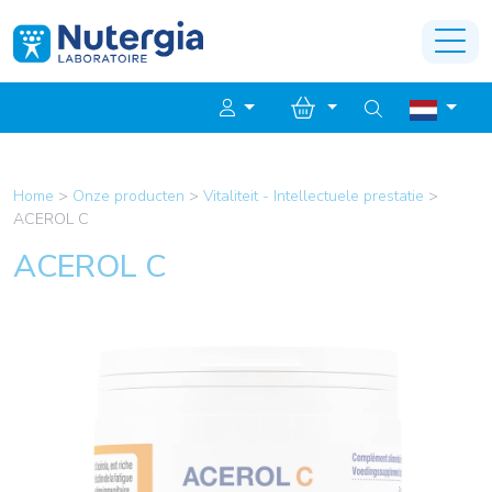
Home
>
Onze producten
>
Vitaliteit - Intellectuele prestatie
>
ACEROL C
ACEROL C