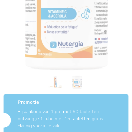
Promotie
Bij aankoop van 1 pot met 60 tabletten,
ontvang je 1 tube met 15 tabletten gratis.
Handig voor in je zak!