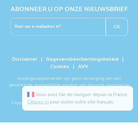
ABONNEER U OP ONZE NIEUWSBRIEF
OK
Disclaimer
|
Gegevensbeschermingsbeleid
|
Cookies
|
AVV
Voedingssupplementen zijn geen vervanging van een
gevarieerde, evenwichtige voeding, een gezonde levenswijze
en een medische behandeling.
Vous avez l'air de naviguer depuis la France.
Cliquez ici
pour visiter notre site français.
Copyright NUTERGIA® 2026, alle rechten voorbehouden. -
Sitemap