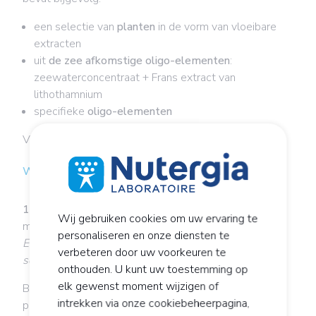
een selectie van
planten
in de vorm van vloeibare
extracten
uit
de zee afkomstige oligo-elementen
:
zeewaterconcentraat + Frans extract van
lithothamnium
specifieke
oligo-elementen
Voor formules die u nergens anders vindt!
Wanneer is het product aanbevolen?
10 tot 20 ml per dag
, opgelost in 1 glas water (150
Wij gebruiken cookies om uw ervaring te
ml)
personaliseren en onze diensten te
Een lichte verkleuring of bezinksel is normaal, goed
verbeteren door uw voorkeuren te
schudden vóór gebruik.
onthouden. U kunt uw toestemming op
elk gewenst moment wijzigen of
Buiten het bereik van kinderen bewaren, op een droge
intrekken via onze cookiebeheerpagina,
plaats, bij een temperatuur onder de 25 °C.