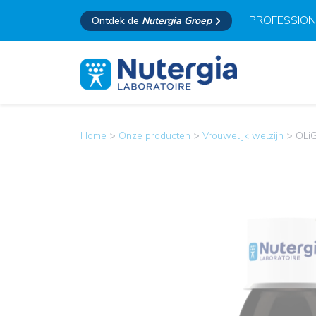
PROFESSION
Ontdek de
Nutergia Groep
Home
>
Onze producten
>
Vrouwelijk welzijn
>
OLi