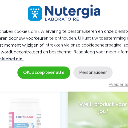
NODIG?
ruiken cookies om uw ervaring te personaliseren en onze dienst
eren door uw voorkeuren te onthouden. U kunt uw toestemming 
t moment wijzigen of intrekken via onze cookiebeheerpagina, z
y wordt gecontroleerd en beschermd. Raadpleeg voor meer infor
okiebeleid.
 HET GEBIED VAN ACTIEVE CELL
OK, accepteer alle
Personaliseer
Weiger al
Welk product voor
jou?