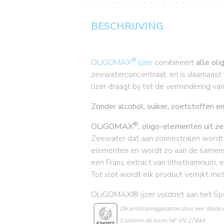
BESCHRIJVING
®
OLiGOMAX
ijzer
combineert
alle ol
zeewaterconcentraat, en is daarnaast
IJzer draagt bij tot de vermindering 
Zonder alcohol, suiker, zoetstoffen e
®
OLiGOMAX
, oligo-elementen uit z
Zeewater dat aan zonnestralen wordt b
elementen en wordt zo aan de samen
een Frans extract van lithothamnium, 
Tot slot wordt elk product verrijkt m
OLiGOMAX® ijzer voldoet aan het Spor
De antidopinggarantie door een derde e
Conform de norm NF EN 17444.