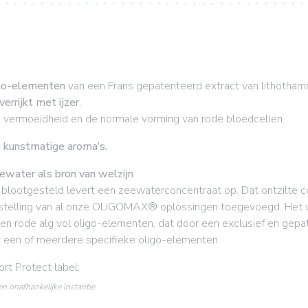
igo-elementen
van een Frans gepatenteerd extract van lithothamn
verrijkt met ijzer
.
van vermoeidheid en de normale vorming van rode bloedcellen.
n kunstmatige aroma’s.
eewater als bron van welzijn
lootgesteld levert een zeewaterconcentraat op. Dat ontzilte conc
stelling van al onze OLiGOMAX® oplossingen toegevoegd. Het
een rode alg vol oligo-elementen, dat door een exclusief en ge
et een of meerdere specifieke oligo-elementen.
t Protect label:
n onafhankelijke instantie.