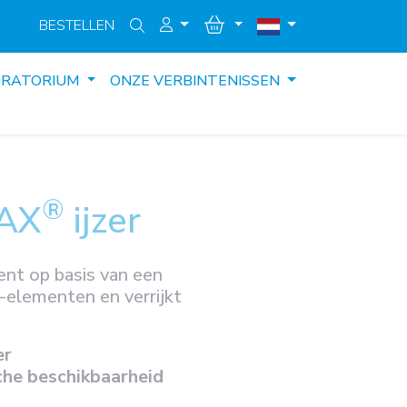
BESTELLEN
ORATORIUM
ONZE VERBINTENISSEN
®
AX
ijzer
nt op basis van een
-elementen en verrijkt
er
che beschikbaarheid