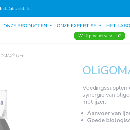
EEL GEDEELTE
ONZE PRODUCTEN
ONZE EXPERTISE
HET LAB
Welk product voor jou?
®
GOMAX
ijzer
OLiGOM
Voedingssuppleme
synergie van oligo
met ijzer.
Aanvoer van ijz
Goede biologis