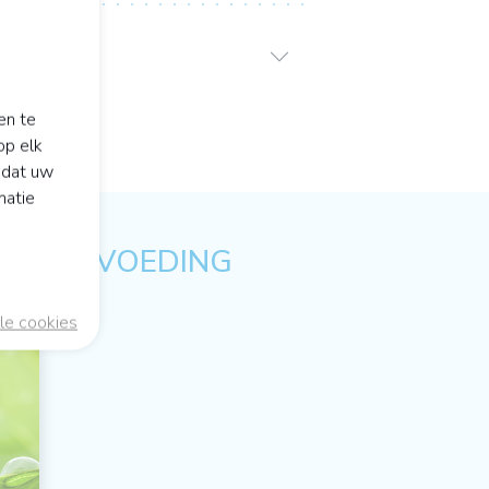
en te
op elk
odat uw
matie
ULAIRE VOEDING
le cookies