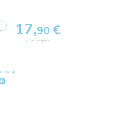
17,
€
90
Op voorraad
 toevoegen