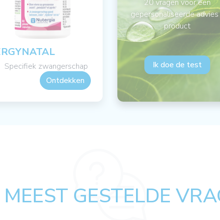
20 vragen voor een
gepersonaliseerde advies
product
ERGYNATAL
Ik doe de test
Specifiek zwangerschap
Ontdekken
 MEEST GESTELDE VRA