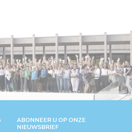
ABONNEER U OP ONZE
G
NIEUWSBRIEF