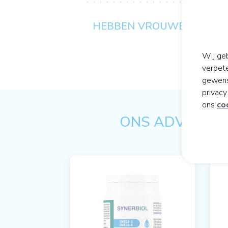
HEBBEN VROUWEN IJZER 
Wij geb
verbet
gewens
privac
ons
co
ONS ADVIES OP