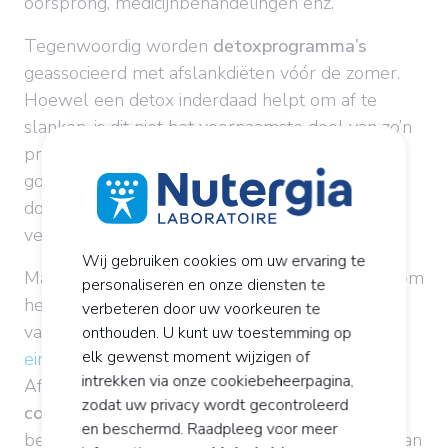
oorsprong, medicijnbehandelingen enz.
Tegenwoordig worden
detoxprogramma’s
g
eassocieerd met afslankdiëten vóór de zomer.
Hoewel een detox inderdaad helpt om af te
slanken, is dit niet het voornaamste doel van zo’n
programma. Wel is het de bedoeling om de
goede werking van het organisme te herstellen
door de functie te ondersteunen in het
verwijderen van gifstoffen.
Wij gebruiken cookies om uw ervaring te
Maar het najaar is ook geschikt voor een detox om
personaliseren en onze diensten te
het lichaam voor te bereiden op de uitdagingen
verbeteren door uw voorkeuren te
van de winter. Ook de periode na de
onthouden. U kunt uw toestemming op
elk gewenst moment wijzigen of
eindejaarsfeesten
is een gunstig moment.
intrekken via onze cookiebeheerpagina,
Afgezien van een lichtere voeding, zal de
zodat uw privacy wordt gecontroleerd
consumptie van planten
, wat de leverfunctie
en beschermd. Raadpleeg voor meer
bevordert (desmodium, mariadistel), bijdragen aan