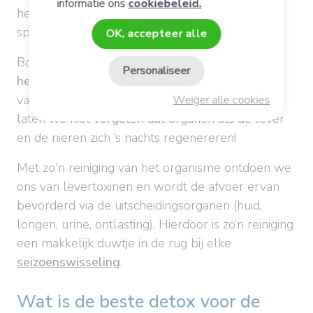
informatie ons
cookiebeleid.
het welzijn van de lever, die een essentiële rol
speelt voor het immuunsysteem.
OK, accepteer alle
Bovendien werkt een detox in op de
Personaliseer
hersenactiviteit
en de neurotransmitters, wat
vaak tot een
betere slaapkwaliteit
leidt. Want
Weiger alle cookies
laten we niet vergeten dat organen als de lever
en de nieren zich ‘s nachts regenereren!
Met zo'n reiniging van het organisme ontdoen we
ons van levertoxinen en wordt de afvoer ervan
bevorderd via de uitscheidingsorganen (huid,
longen, urine, ontlasting). Hierdoor is zo’n reiniging
een makkelijk duwtje in de rug bij elke
seizoenswisseling
.
Wat is de beste detox voor de