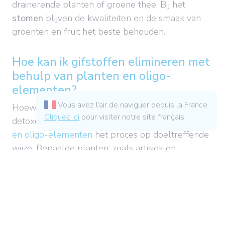
drainerende planten of groene thee. Bij het
stomen
blijven de kwaliteiten en de smaak van
groenten en fruit het beste behouden.
Hoe kan ik gifstoffen elimineren met
behulp van planten en oligo-
elementen?
Vous avez l'air de naviguer depuis la France.
Hoewel voeding centraal staat binnen een
Cliquez ici
pour visiter notre site français.
detoxdieet, ondersteunt de
werking van planten
en oligo-elementen
het proces op doeltreffende
wijze. Bepaalde planten, zoals artisjok en
mariadistel, activeren de ontgiftingsfasen van de
lever. Drainerende planten stimuleren de
filterfunctie van het bloed. Ze helpen bij de
eliminatie van in water oplosbare afvalstoffen of
gifstoffen die door de urinewegen zijn