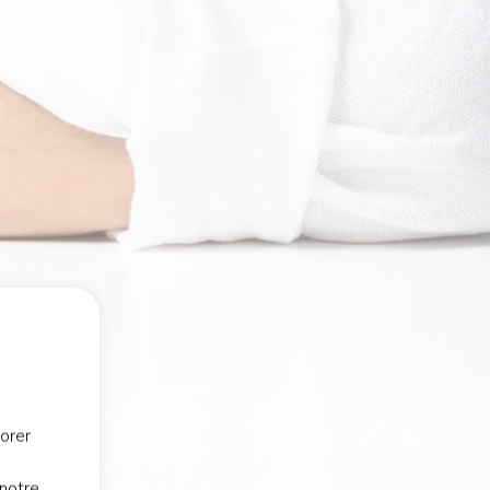
orer
notre