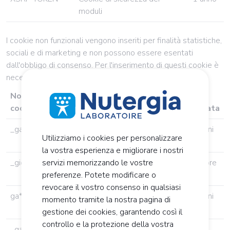
moduli
I cookie non funzionali vengono inseriti per finalità statistiche,
sociali e di marketing e non possono essere esentati
dall'obbligo di consenso. Per l'inserimento di questi cookie è
necessario il vostro esplicito consenso:
Nome del
cookie
Funzione
Durata
_ga
Utilizzato per differenziare i
2 anni
Utilizziamo i cookies per personalizzare
visitatori
la vostra esperienza e migliorare i nostri
_gid
Utilizzato per differenziare i
24 ore
servizi memorizzando le vostre
visitatori
preferenze. Potete modificare o
revocare il vostro consenso in qualsiasi
ga*
Utilizzato per ottenere lo stato di
2 anni
momento tramite la nostra pagina di
sessione del visitatore
gestione dei cookies, garantendo così il
controllo e la protezione della vostra
_gacgb*
Contiene informazioni sulla
90