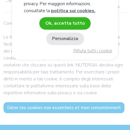
privacy. Per maggiori informazioni,
campagna Google Ads
giorni
consultate la
politica sui cookies.
Condivisione sui social network
Ok, accetta tutto
Le funzioni di condivisione sociale consentono di collegare
Personalizza
facilmente il contenuto della pagina condivisa agli account
Rifiuta tutti i cookie
dei social network degli utenti. Questo servizio utilizza i
cookie collocati da queste piattaforme sul server dei
visitatori che cliccano su questi link. NUTERGIA declina ogni
responsabilità per tale trattamento. Per esercitare i propri
diritti in merito a tali cookie, è compito degli interessati
contattare le piattaforme interessate sulla base delle
rispettive informative sulla privacy e sui cookie.
Gérer les cookies non essentiels et mon consentement