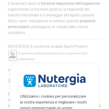
Il tarassaco aiuta la
funzione depurativa dell’organismo
,
supportando la funzione epatica, la regolarità del
transito intestinale e il drenaggio dei liquidi corporei.
Zinco, rame, manganese e selenio, avendo
proprietà
antiossidanti
, proteggono le cellule dallo stress
ossidativo.
ERGYDETOX è conforme al label Sport Protect:
La garanzia antidoping da parte di un organismo terzo
indipendente.
Conforme allo standard NF EN 17444.
www.sport-protect.org
Quando è raccomandato?
ERGYDETOX può essere consigliato in caso di
Utilizziamo i cookies per personalizzare
necessità di detossificazione, quando l’organismo è
la vostra esperienza e migliorare i nostri
esposto alla presenza di sostanze inquinanti e/o metalli
servizi memorizzando le vostre