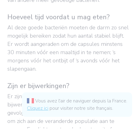
van andere meer gevoelige bacteriën.
Hoeveel tijd voordat u mag eten?
Al deze goede bacteriën moeten de darm zo snel
mogelijk bereiken zodat hun aantal stabiel blijft.
Er wordt aangeraden om de capsules minstens
30 minuten vóór een maaltijd in te nemen; ‘s
morgens vóór het ontbijt of ‘s avonds vóór het
slapengaan.
Zijn er bijwerkingen?
Er zijn zelden bijwerkingen en eventuele
Vous avez l'air de naviguer depuis la France.
bijwerkingen zijn van korte duur. Deze zijn het
Cliquez ici
pour visiter notre site français.
gevolg van de tijd die de microbiota nodig heeft
om zich aan de veranderde populatie aan te
passen. Een licht verstoorde darmtransit of