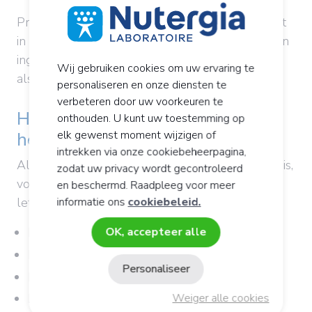
Probiotica kunnen dan helpen om het evenwicht
in de darmflora te herstellen. Ze kunnen worden
ingenomen vanaf de eerste symptomen of zelfs
Wij gebruiken cookies om uw ervaring te
als preventie.
personaliseren en onze diensten te
verbeteren door uw voorkeuren te
Hoe weet u of u probiotica nodig
onthouden. U kunt uw toestemming op
elk gewenst moment wijzigen of
heeft?
intrekken via onze cookiebeheerpagina,
Als u wilt weten of uw darmflora uit evenwicht is,
zodat uw privacy wordt gecontroleerd
volstaat het om op de volgende symptomen te
en beschermd. Raadpleeg voor meer
informatie ons
cookiebeleid.
letten:
OK, accepteer alle
Maagzuur
Moeilijke spijsvertering
Personaliseer
Problemen met de darmtransit
Weiger alle cookies
Prikkelbare darm