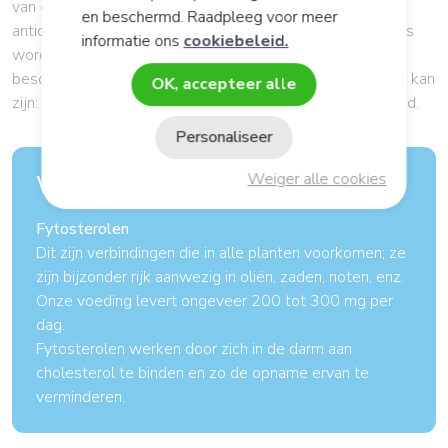
van oxidatieve stress zijn. Gelukkig hebben we ook
en beschermd. Raadpleeg voor meer
antioxidante systemen om ze uit te schakelen. Maar soms
informatie ons
cookiebeleid.
worden deze systemen overbelast, zodat de inname van
beschermende, antioxidante voedingsstoffen interessant kan
OK, accepteer alle
zijn: selenium, zink, koper, vitamine C en E, groene thee e.d.
Personaliseer
Wist u dat?
Weiger alle cookies
Fytosterolen
Dit zijn verbindingen die in alle planten voorkomen; ze
zijn bijzonder rijk aanwezig in oliën, zaden, noten, enz.
Onze voeding levert ongeveer 200 tot 300 mg per
dag.
Fytosterolen werken door zich in de darm aan
cholesterol te binden en zo de opname ervan te
verminderen.