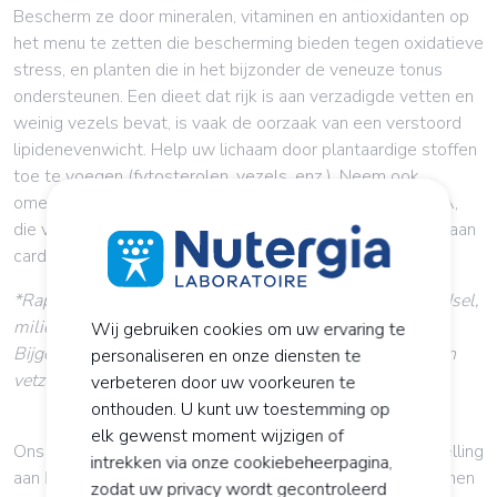
Bescherm ze door mineralen, vitaminen en antioxidanten op
het menu te zetten die bescherming bieden tegen oxidatieve
stress, en planten die in het bijzonder de veneuze tonus
ondersteunen. Een dieet dat rijk is aan verzadigde vetten en
weinig vezels bevat, is vaak de oorzaak van een verstoord
lipidenevenwicht. Help uw lichaam door plantaardige stoffen
toe te voegen (fytosterolen, vezels, enz.). Neem ook
omega-3 en -6 in uw voeding op, met name DHA en EPA,
die volgens een rapport van het Anses* het sterftecijfer aan
cardiovasculaire aandoeningen doen verminderen.
*Rapport van het Franse nationaal agentschap voor voedsel,
milieu en veiligheid op het werk (ANSES). Mei 2011.
Wij gebruiken cookies om uw ervaring te
Bijgewerkte informatie over de aanbevolen hoeveelheden
personaliseren en onze diensten te
vetzuren. [2000,13(1) :29-36].
verbeteren door uw voorkeuren te
onthouden. U kunt uw toestemming op
elk gewenst moment wijzigen of
Ons lichaam produceert zowel van nature als bij blootstelling
intrekken via onze cookiebeheerpagina,
aan bepaalde bronnen van stress vrije radicalen, die bronnen
zodat uw privacy wordt gecontroleerd