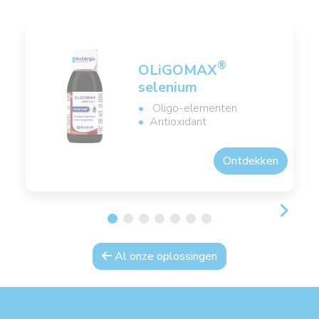
®
OLiGOMAX
selenium
Oligo-elementen
Antioxidant
Ontdekken
Al onze oplossingen