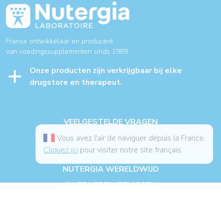
Franse ontwikkelaar en producent
van voedingssupplementen sinds 1989
Onze producten zijn verkrijgbaar bij elke
drugstore en therapeut.
VEELGESTELDE VRAGEN
CONTACT MET ONS OPNEMEN
Vous avez l'air de naviguer depuis la France.
Cliquez ici
pour visiter notre site français.
ROUTEBESCHRIJVING
NUTERGIA WERELDWIJD
ONZE VERBINTENISSEN
ABONNEER U OP ONZE NIEUWSBRIEF