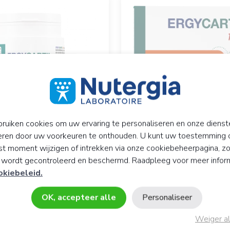
ruiken cookies om uw ervaring te personaliseren en onze dienst
eren door uw voorkeuren te onthouden. U kunt uw toestemming 
t moment wijzigen of intrekken via onze cookiebeheerpagina, z
RTIL Flex
ERGYCARTIL Fort
y wordt gecontroleerd en beschermd. Raadpleeg voor meer infor
s
15 zakjes
tie
Versterking van de gewr
okiebeleid.
€
24,
€
90
OK, accepteer alle
Personaliseer
In win
orraad
Weiger al