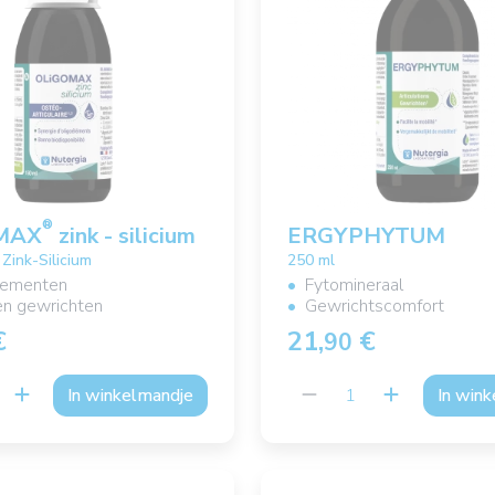
®
MAX
zink - silicium
ERGYPHYTUM
ink-Silicium
250 ml
lementen
Fytomineraal
en gewrichten
Gewrichtscomfort
€
21,
€
90
In winkelmandje
In win