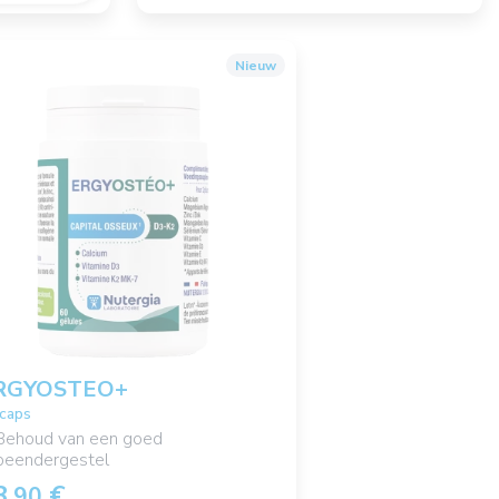
Nieuw
RGYOSTEO+
 caps
Behoud van een goed
beendergestel
3,
€
90