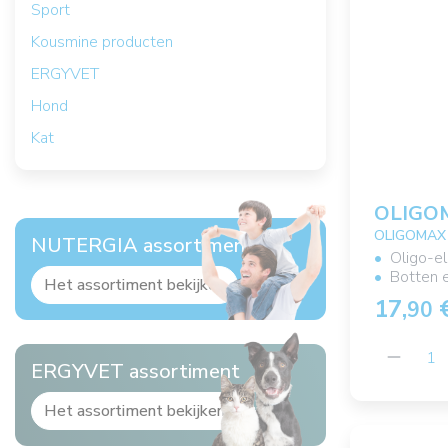
Sport
Kousmine producten
ERGYVET
Hond
Kat
OLIGO
OLIGOMAX Z
NUTERGIA assortiment
Oligo-e
Botten 
Het assortiment bekijken
17,
90
ERGYVET assortiment
Het assortiment bekijken