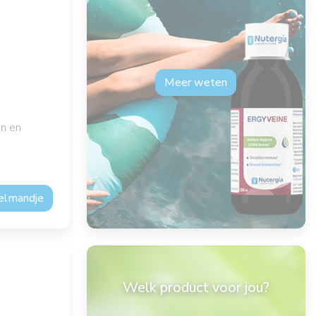
Meer weten
en en
kelmandje
Welk product voor jou?