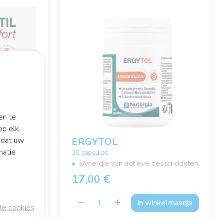
en te
op elk
odat uw
ERGYTOL
matie
30 capsules
ichten
Synergie van actieve bestanddelen
17,
€
00
kelmandje
In winkelmandje
le cookies