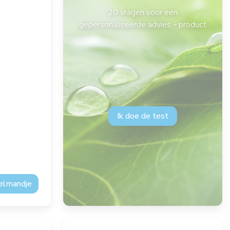
20 vragen voor een
gepersonaliseerde advies - product
Ik doe de test
kelmandje