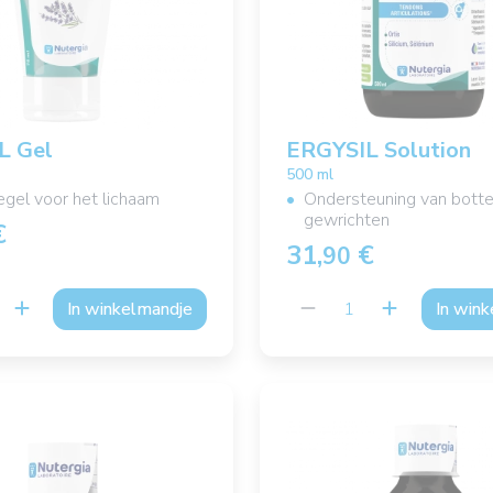
L Gel
ERGYSIL Solution
500 ml
gel voor het lichaam
Ondersteuning van bott
gewrichten
€
31,
€
90
In winkelmandje
In win