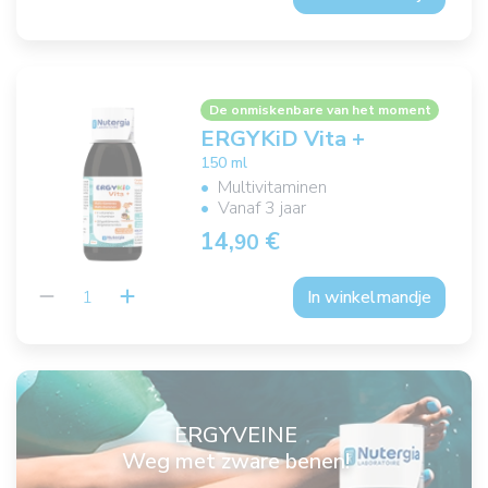
De onmiskenbare van het moment
ERGYKiD Vita +
150 ml
Multivitaminen
Vanaf 3 jaar
14,
€
90
In winkelmandje
ERGYVEINE
Weg met zware benen!