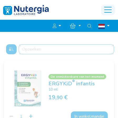
De onmiskenbare van het moment
®
ERGYKiD
infantis
10 ml
19,
€
90
In winkelmandje