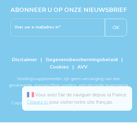
ABONNEER U OP ONZE NIEUWSBRIEF
OK
Disclaimer
|
Gegevensbeschermingsbeleid
|
Cookies
|
AVV
Voedingssupplementen zijn geen vervanging van een
gevarieerde, evenwichtige voeding, een gezonde levenswijze
en een medische behandeling.
Vous avez l'air de naviguer depuis la France.
Cliquez ici
pour visiter notre site français.
Copyright NUTERGIA® 2026, alle rechten voorbehouden. -
Sitemap