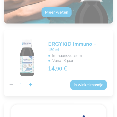
Meer weten
ERGYKiD Immuno +
150 ml
Immuunsysteem
Vanaf 3 jaar
14,
€
90
In winkelmandje
®
ERGYKiD
Harmony