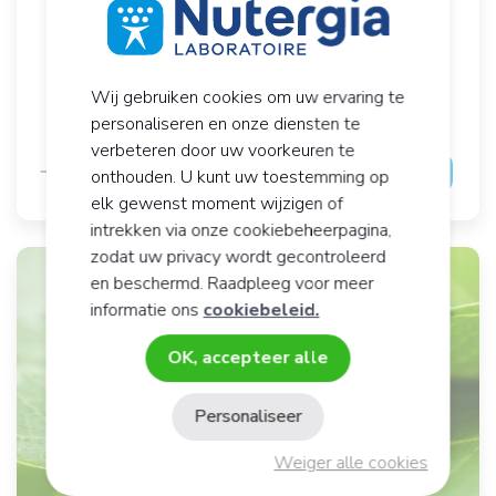
150 ml
Welzijn van het lichaam
Vanaf 3 jaar
Wij gebruiken cookies om uw ervaring te
14,
€
90
personaliseren en onze diensten te
verbeteren door uw voorkeuren te
In winkelmandje
onthouden. U kunt uw toestemming op
elk gewenst moment wijzigen of
intrekken via onze cookiebeheerpagina,
zodat uw privacy wordt gecontroleerd
en beschermd. Raadpleeg voor meer
informatie ons
cookiebeleid.
Welk product voor jou?
OK, accepteer alle
20 vragen voor een gepersonaliseerde advies -
product
Personaliseer
Weiger alle cookies
Ik doe de test