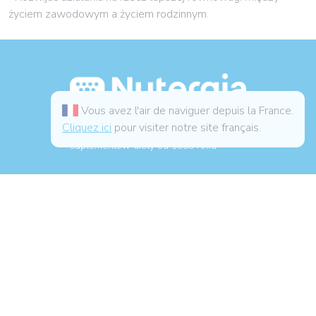
życiem zawodowym a życiem rodzinnym.
Vous avez l'air de naviguer depuis la France.
Cliquez ici
pour visiter notre site français.
Francuski projektant i wytwórca
suplementów diety od 1989 roku
CZĘSTO ZADAWANE PYTANIA
SKONTAKTUJ SIĘ Z NAMI
DOŁĄCZ DO NAS
NUTERGIA ZA GRANICĄ
NASZE ZOBOWIĄZANIA