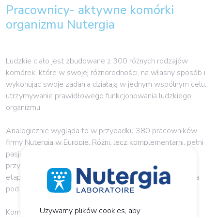
Pracownicy- aktywne komórki
organizmu Nutergia
Ludzkie ciało jest zbudowane z 300 różnych rodzajów
komórek, które w swojej różnorodności, na własny sposób i
wykonując swoje zadania działają w jednym wspólnym celu:
utrzymywanie prawidłowego funkcjonowania ludzkiego
organizmu.
Analogicznie wygląda to w przypadku 380 pracowników
firmy Nutergia w Europie. Różni, lecz komplementarni, pełni
pasji. Każdy pracownik przez swoją indywidualność
przyczynia się do sukcesu Laboratorium. Dzięki nim każdy
etap naszej działalności, od badań po sprzedaż przebiega
pod czujnym okiem specjalistów w swoich dziedzinach.
Używamy plików cookies, aby
Kompetencje to podstawa naszego systemu. Są one