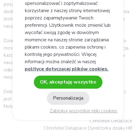
spersonalizować i zoptymalizować
poszukiwane i promowane w ramach procesu ciągłego
korzystanie z naszej strony internetowej
doskonalenia umiejętności, między innymi poprzez szkolenia.
poprzez zapamiętywanie Twoich
Jesteśmy firmą, która uczy się dla naszych produktów, dla
preferencji. Użytkownik może zmienić lub
naszych pracowników i dla przyszłości.
wycofać swoją zgodę w dowolnym
momencie na naszej stronie zarządzania
Dział zasobów ludzkich szczególną uwagę przywiązuje do
plikami cookies, co zapewnia ochronę i
rozwijania obecnych i przyszłych talentów. Każda innowacja,
kontrolę jego prywatności. Więcej
każdy realizowany projekt, każda myśl, którą wkładamy w
informacji można znaleźć w naszej
naszą pracę, jest inicjowana z poszanowaniem
polityce dotyczącej plików cookies.
odpowiedzialności społecznej i środowiskowej firmy,
niezmiennie od początku powstania firmy.
OK, akceptuję wszystko
Dobre samopoczucie wszystkich, DNA naszej działalności,
Personalizacja
jest pierwszorzędnym zobowiązaniem Laboratorium
Nutergia.
Zablokuj wszystkie pliki cookies
Christelle Delaplace
Christelle Delaplace Dyrektorka działu HR