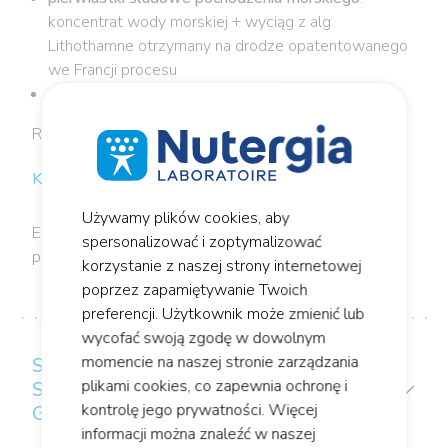
koncentrat wody morskiej + wyciąg z alg
Lithothamne otrzymany na drodze opatentowanego
we Francji procesu
wybrane, uzupełniające
pierwiastki śladowe
Receptury, których nie znajdziesz nigdzie indziej!
Kiedy jest zalecany?
Używamy plików cookies, aby
ERGYDIGEST można stosować w celu wsparcie
spersonalizować i zoptymalizować
procesu trawienia oraz utrzymania zdrowej skóry.
korzystanie z naszej strony internetowej
poprzez zapamiętywanie Twoich
preferencji. Użytkownik może zmienić lub
wycofać swoją zgodę w dowolnym
momencie na naszej stronie zarządzania
SKŁADNIKI NASZYCH PRODUKTÓW
plikami cookies, co zapewnia ochronę i
SĄ WYBIERANE WEDŁUG TRZECH
kontrolę jego prywatności. Więcej
GŁÓWNYCH KRYTERIÓW:
informacji można znaleźć w naszej