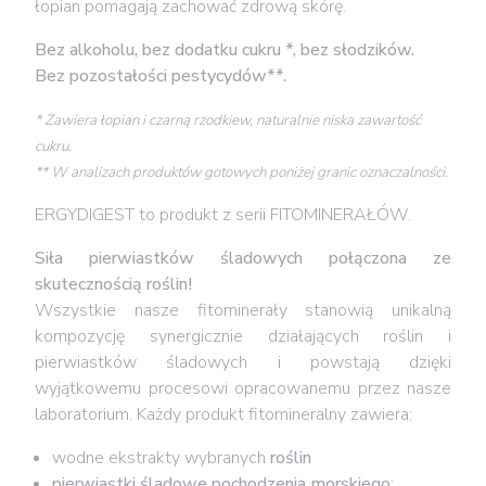
łopian pomagają zachować zdrową skórę.
Bez alkoholu, bez dodatku cukru *, bez słodzików.
Bez pozostałości pestycydów**.
* Zawiera łopian i czarną rzodkiew, naturalnie niska zawartość
cukru.
**
W analizach produktów gotowych poniżej granic oznaczalności.
ERGYDIGEST to produkt z serii FITOMINERAŁÓW.
Siła pierwiastków śladowych połączona ze
skutecznością roślin!
Wszystkie nasze fitominerały stanowią unikalną
kompozycję synergicznie działających roślin i
pierwiastków śladowych i powstają dzięki
wyjątkowemu procesowi opracowanemu przez nasze
laboratorium. Każdy produkt fitomineralny zawiera:
wodne ekstrakty wybranych
roślin
pierwiastki śladowe pochodzenia morskiego
: