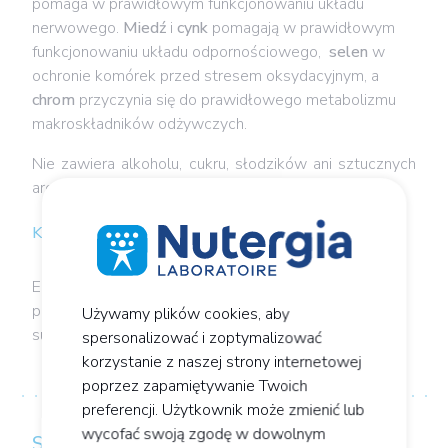
pomaga w prawidłowym funkcjonowaniu układu
nerwowego.
Miedź
i
cynk
pomagają w prawidłowym
funkcjonowaniu układu odpornościowego,
selen
w
ochronie komórek przed stresem oksydacyjnym, a
chrom
przyczynia się do prawidłowego metabolizmu
makroskładników odżywczych.
Nie zawiera alkoholu, cukru, słodzików ani sztucznych
aromatów.
Kiedy jest zalecany?
ERGYBIOL może być stosowany przez całą rodzinę
przy objawach ogólnego zmęczenia oraz jako
Używamy plików cookies, aby
suplementacja sezonowa.
spersonalizować i zoptymalizować
korzystanie z naszej strony internetowej
poprzez zapamiętywanie Twoich
preferencji. Użytkownik może zmienić lub
wycofać swoją zgodę w dowolnym
SKŁADNIKI NASZYCH PRODUKTÓW