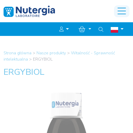
Strona główna
>
Nasze produkty
>
Witalność - Sprawność
intelektualna
>
ERGYBIOL
ERGYBIOL