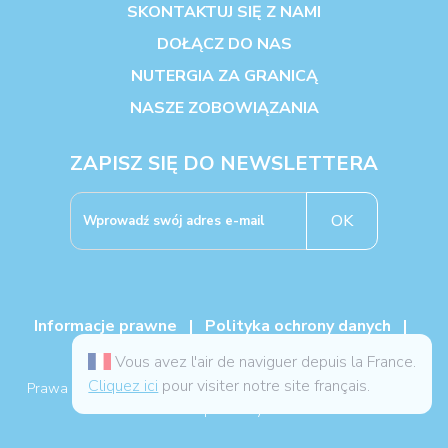
SKONTAKTUJ SIĘ Z NAMI
DOŁĄCZ DO NAS
NUTERGIA ZA GRANICĄ
NASZE ZOBOWIĄZANIA
ZAPISZ SIĘ DO NEWSLETTERA
OK
Informacje prawne
|
Polityka ochrony danych
|
Cookies
|
Ogólne Warunki Sprzedaży
Vous avez l'air de naviguer depuis la France.
Cliquez ici
pour visiter notre site français.
Prawa autorskie Nutergia 2026, wszelkie prawa zastrzeżone -
Mapa strony