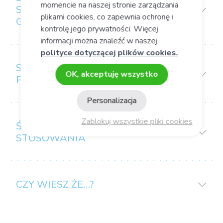
momencie na naszej stronie zarządzania
SĄ WYBIERANE WEDŁUG TRZECH
plikami cookies, co zapewnia ochronę i
GŁÓWNYCH KRYTERIÓW:
kontrolę jego prywatności. Więcej
informacji można znaleźć w naszej
polityce dotyczącej plików cookies.
SPOSÓB UŻYCIA/
OK, akceptuję wszystko
PRZECHOWYWANIA
Personalizacja
Zablokuj wszystkie pliki cookies
ŚRODKI OSTROŻNOŚCI DOTYCZĄCE
STOSOWANIA
CZY WIESZ ŻE…?