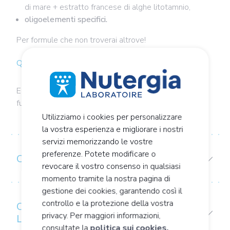
di mare + estratto francese di alghe litotamnio,
oligoelementi specifici.
Per formule che non troverai altrove!
Quando è raccomandato?
ERGYDESMODIUM è indicato per supportare la
funzione epatica.
Utilizziamo i cookies per personalizzare
la vostra esperienza e migliorare i nostri
servizi memorizzando le vostre
preferenze. Potete modificare o
COMPOSIZIONE
revocare il vostro consenso in qualsiasi
momento tramite la nostra pagina di
gestione dei cookies, garantendo così il
controllo e la protezione della vostra
CONSIGLI PER
privacy. Per maggiori informazioni,
L'USO/CONSERVAZIONE
consultate la
politica sui cookies.