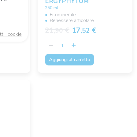
ERGYPHYTUM
250 ml
Fitominerale
Benessere articolare
21,
€
17,
€
90
52
tti i cookie
Aggiungi al carrello