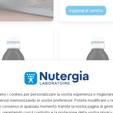
Aggiungi al carrello
iamo i cookies per personalizzare la vostra esperienza e migliorare
servizi memorizzando le vostre preferenze. Potete modificare o 
PUR
ERGYMUNYL
ro consenso in qualsiasi momento tramite la nostra pagina di gest
, garantendo così il controllo e la protezione della vostra privacy
250 ml