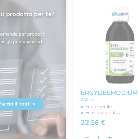
 il prodotto per te?
omande per prodotti
nsigli personalizzati
ERGYDESMODIUM
250 ml
Faccio il test
>
Fitominerale
Funzione epatica
22,
€
56