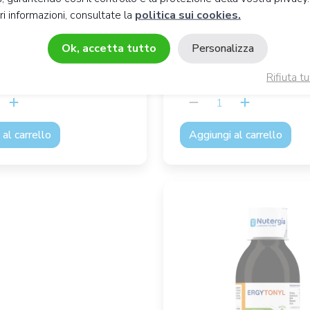
rale
Fitominerale
i informazioni, consultate la
politica sui cookies.
icazione del fegato
Difese naturali
€
22,
€
56
Ok, accetta tutto
Personalizza
Rifiuta tu
al carrello
Aggiungi al carrello