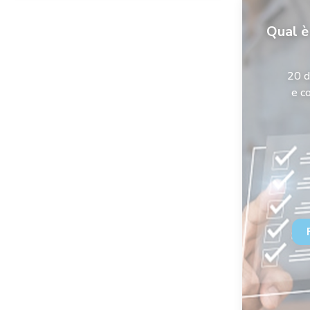
Qual è
20 d
e co