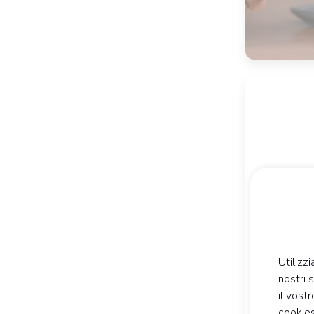
Utilizz
nostri 
ERGYE
il vost
cookies
250 ml