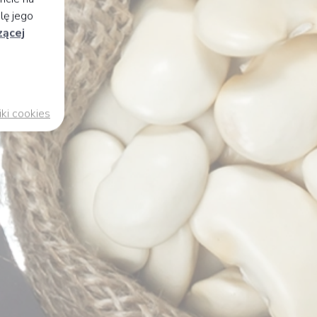
lę jego
zącej
iki cookies