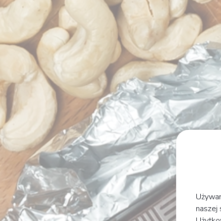
Używam
naszej 
Użytko