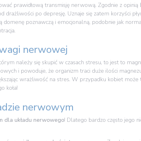
ować prawidłową transmisję nerwową. Zgodnie z opinią
d drażliwości po depresję. Uznaje się zatem korzyści p
ją domenę poznawczą i emocjonalną, podobnie jak norma
tracja.
owagi nerwowej
którym należy się skupić w czasach stresu, to jest to mag
wych i powoduje, że organizm traci duże ilości magnezu..
ększając wrażliwość na stres. W przypadku kobiet może
go koła!
adzie nerwowym
em dla układu nerwowego
! Dlatego bardzo często jego 