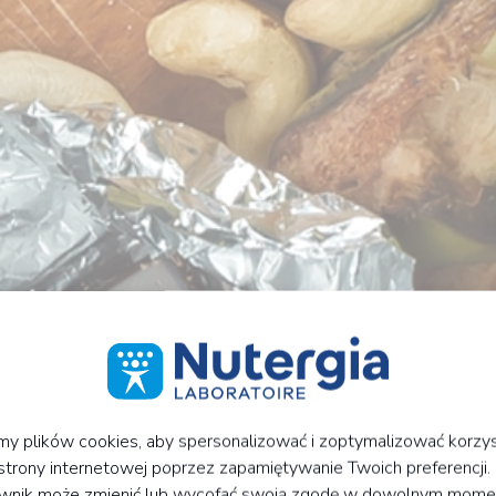
y plików cookies, aby spersonalizować i zoptymalizować korzys
strony internetowej poprzez zapamiętywanie Twoich preferencji.
wnik może zmienić lub wycofać swoją zgodę w dowolnym mome