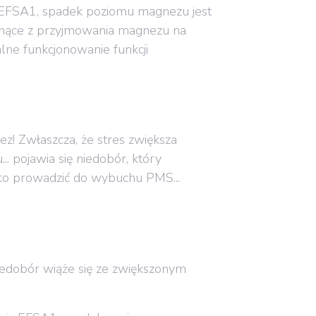
 EFSA1, spadek poziomu magnezu jest
łynące z przyjmowania magnezu na
lne funkcjonowanie funkcji
nez! Zwłaszcza, że stres zwiększa
. pojawia się niedobór, który
 to prowadzić do wybuchu PMS...
niedobór wiąże się ze zwiększonym