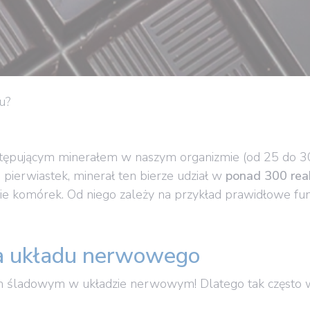
u?
ystępującym minerałem w naszym organizmie (od 25 do 
 pierwiastek, minerał ten bierze udział w
ponad 300 rea
ie komórek. Od niego zależy na przykład prawidłowe f
la układu nerwowego
m śladowym w układzie nerwowym! Dlatego tak często w