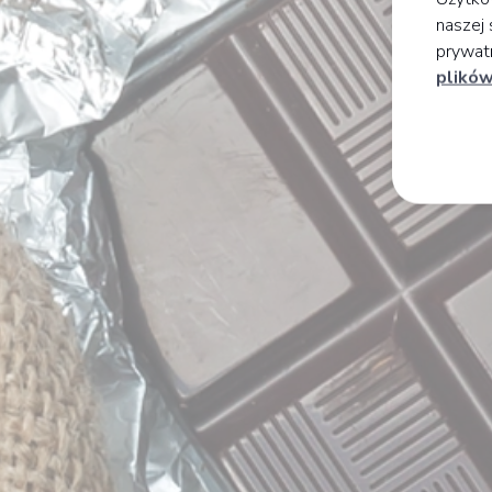
naszej 
prywatn
plików