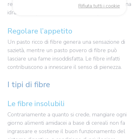
regolare, a condizione però di garantire una buona
Rifiuta tutti i cookie
idratazione (almeno 1,5 litri al giorno).
Regolare l’appetito
Un pasto ricco di fibre genera una sensazione di
sazietà, mentre un pasto povero di fibre può
lasciare una fame insoddisfatta. Le fibre infatti
contribuiscono a innescare il senso di pienezza.
I tipi di fibre
Le fibre insolubili
Contrariamente a quanto si crede, mangiare ogni
giorno alimenti amidacei a base di cereali non fa
ingrassare e sostiene il buon funzionamento del