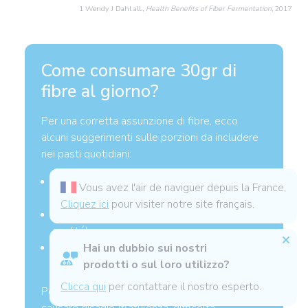
1 Wendy J Dahl all.,
Health Benefits of Fiber Fermentation
, 2017
Come consumare 30gr di
fibre al giorno?
Per una corretta assunzione di fibre, ecco
alcuni suggerimenti sulle porzioni da includere
nei pasti quotidiani:
150–200 g di verdure cotte (una porzione
Vous avez l'air de naviguer depuis la France.
come contorno)
Cliquez ici
pour visiter notre site français.
150–200 g di verdure crude (due porzioni di
crudité)
150–200 g di frutta (due frutti piccoli o uno
Hai un dubbio sui nostri
grande)
prodotti o sul loro utilizzo?
Clicca qui
per contattare il nostro esperto.
Per gli intestini sensibili, i legumi possono