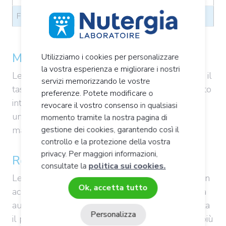
Frutti oleosi (fibre +++)
15
Migliorare la digestione dei grassi
Utilizziamo i cookies per personalizzare
la vostra esperienza e migliorare i nostri
Le fibre alimentari possono contribuire a ridurre il
servizi memorizzando le vostre
tasso di colesterolo LDL, limitando l’assorbimento
preferenze. Potete modificare o
intestinale dei nutrienti, tra cui i grassi. Svolgono
revocare il vostro consenso in qualsiasi
un ruolo importante nella prevenzione delle
momento tramite la nostra pagina di
1
malattie cardiovascolari
.
gestione dei cookies, garantendo così il
controllo e la protezione della vostra
privacy. Per maggiori informazioni,
Regolare il transito intestinale
consultate la
politica sui cookies.
Le fibre assorbono da 3 a 25 volte il loro peso in
Ok, accetta tutto
acqua. Questo trattenimento dell’acqua aumenta
automaticamente il volume delle feci e ne facilita
Personalizza
il passaggio nell’intestino. Il
transito
risulta così più