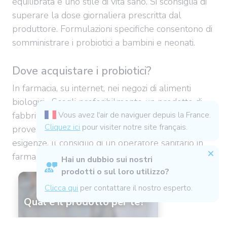
equilibrata e uno stile di vita sano. Si sconsiglia di
superare la dose giornaliera prescritta dal
produttore. Formulazioni specifiche consentono di
somministrare i probiotici a bambini e neonati.
Dove acquistare i probiotici?
In farmacia, su internet, nei negozi di alimenti
biologici... Scegli preferibilmente un prodotto di
fabbricazione locale, con ingredienti di
Vous avez l'air de naviguer depuis la France.
Cliquez ici
pour visiter notre site français.
provenienza e formulazioni adatte alle tue
esigenze. Il consiglio di un operatore sanitario in
farmacia o online aiuta a non sbagliare!
Hai un dubbio sui nostri
prodotti o sul loro utilizzo?
Clicca qui
per contattare il nostro esperto.
Qual è il prodotto per te?