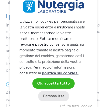
intestinali.
I probiotici negli alimenti
Utilizziamo i cookies per personalizzare
In caso di problemi intestinali, sarebbe opportuno
la vostra esperienza e migliorare i nostri
modificare la propria dieta. I probiotici, infatti, sono
servizi memorizzando le vostre
ben presenti in alimenti come lo yogurt, il latte
preferenze. Potete modificare o
crudo o fermentato (latticello), i formaggi, ma
revocare il vostro consenso in qualsiasi
momento tramite la nostra pagina di
anche i crauti o il lievito di birra. Perciò sarebbe
gestione dei cookies, garantendo così il
irragionevole aggiungere nella propria dieta
controllo e la protezione della vostra
troppi latticini per assicurarsi un apporto di
privacy. Per maggiori informazioni,
probiotici.
consultate la
politica sui cookies.
Gli alimenti probiotici
Ok, accetta tutto
Alimenti lattofermentati, come kefir, kombucha o
Personalizza
verdure conservate mediante lattofermentazione.
Prepararli è molto semplice e i benefici per
Rifiuta tutti i cookie