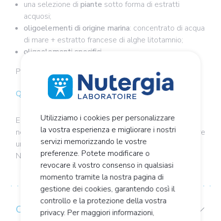
una selezione di
piante
sotto forma di estratti
acquosi;
oligoelementi di origine marina
: concentrato di acqua
di mare + estratto francese di alghe litotamnio;
oligoelementi specifici.
Per formule che non troverai altrove!
Quando è raccomandato?
Utilizziamo i cookies per personalizzare
ERGYCRANBERRYL può essere consigliato in caso di
la vostra esperienza e migliorare i nostri
necessità di drenaggio urinario, per favorire il benessere
servizi memorizzando le vostre
urinario.
preferenze. Potete modificare o
Non esitare a consultare un operatore sanitario.
revocare il vostro consenso in qualsiasi
momento tramite la nostra pagina di
gestione dei cookies, garantendo così il
controllo e la protezione della vostra
COMPOSIZIONE
privacy. Per maggiori informazioni,