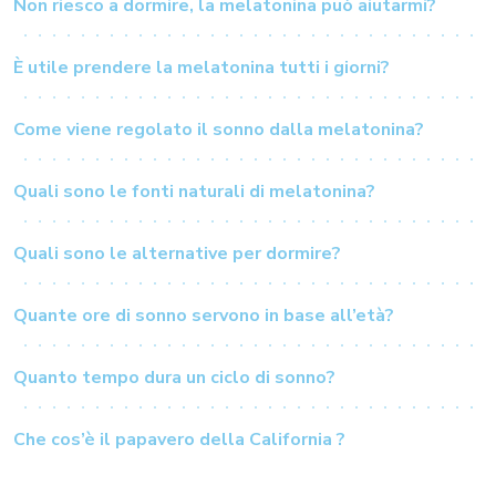
Non riesco a dormire, la melatonina può aiutarmi?
È utile prendere la melatonina tutti i giorni?
Come viene regolato il sonno dalla melatonina?
Quali sono le fonti naturali di melatonina?
Quali sono le alternative per dormire?
Quante ore di sonno servono in base all’età?
Quanto tempo dura un ciclo di sonno?
Che cos’è il papavero della California ?