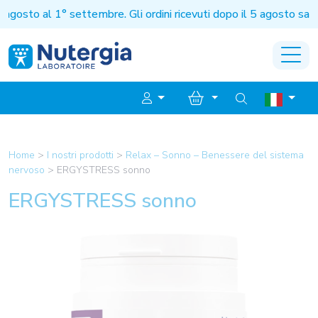
to al 1° settembre. Gli ordini ricevuti dopo il 5 agosto sarann
Home
>
I nostri prodotti
>
Relax – Sonno – Benessere del sistema
nervoso
>
ERGYSTRESS sonno
ERGYSTRESS sonno