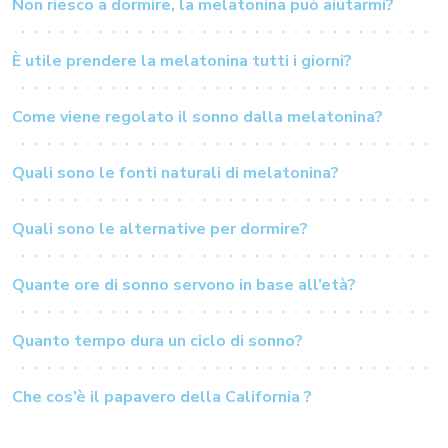
Non riesco a dormire, la melatonina può aiutarmi?
È utile prendere la melatonina tutti i giorni?
Come viene regolato il sonno dalla melatonina?
Quali sono le fonti naturali di melatonina?
Quali sono le alternative per dormire?
Quante ore di sonno servono in base all’età?
Quanto tempo dura un ciclo di sonno?
Che cos’è il papavero della California ?