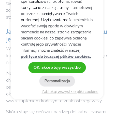
spersonalizować i zoptymalizować
tego hormonu. Regulacja hormonalna może
korzystanie z naszej strony internetowej
zostać zaburzona również przez długotrwałe
poprzez zapamiętywanie Twoich
stosowanie leków kortykosteroidowych.
preferencji. Użytkownik może zmienić lub
wycofać swoją zgodę w dowolnym
Jak rozpoznać, że poziom kortyzolu
momencie na naszej stronie zarządzania
jest zbyt wysoki?
plikami cookies, co zapewnia ochronę i
kontrolę jego prywatności. Więcej
W większości przypadków wzrost poziomu
informacji można znaleźć w naszej
kortyzolu w organizmie przez długi czas pozostaje
polityce dotyczącej plików cookies.
niezauważony.
OK, akceptuję wszystko
Nadmierny poziom kortyzolu
manifestuje się
charakterystycznymi objawami fizycznymi i
Personalizacja
psychicznymi. Miejscowy przyrost masy ciała w
Zablokuj wszystkie pliki cookies
okolicach twarzy i brzucha w połączeniu z
wyszczupleniem kończyn to znak ostrzegawczy.
Skóra staje się cieńsza i bardziej delikatna, czasami