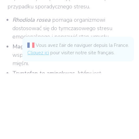
przypadku sporadycznego stresu.
Rhodiola rosea
pomaga organizmowi
dostosować się do tymczasowego stresu
emocjonalnego i poprawić stan umysłu.
Vous avez l'air de naviguer depuis la France.
Magnez
w połączeniu z
witaminą
B6
Cliquez ici
pour visiter notre site français.
wspomaga równowagę nerwową i rozluźnienie
mięśni.
Tryptofan to aminokwas, który
jest
prekursorem serotoniny, neuromediatora
układu nerwowego.
Suplementy te, stosowane okazjonalnie, idą w
parze ze zrównoważonym stylem życia w celu
lepszego radzenia sobie ze stresem. Ich
synergiczne działanie ze zdrową dietą i regularną
aktywnością fizyczną optymalizuje reakcję