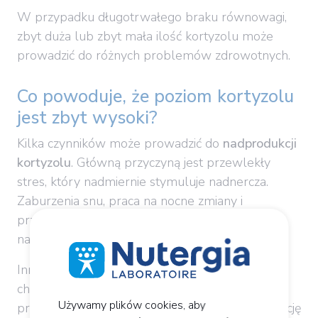
W przypadku długotrwałego braku równowagi,
zbyt duża lub zbyt mała ilość kortyzolu może
prowadzić do różnych problemów zdrowotnych.
Co powoduje, że poziom kortyzolu
jest zbyt wysoki?
Kilka czynników może prowadzić do
nadprodukcji
kortyzolu
. Główną przyczyną jest przewlekły
stres, który nadmiernie stymuluje nadnercza.
Zaburzenia snu, praca na nocne zmiany i
przesunięcia fazowe mogą również zakłócać
naturalny rytm wydzielania.
Inne przypadki, takie jak ciąża lub niektóre stany
chorobowe (np. zespół Cushinga lub guzy
Używamy plików cookies, aby
przysadki mózgowej) wpływają także na produkcję