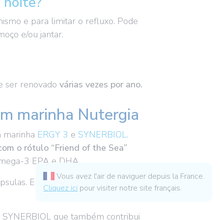
 noite?
ismo e para limitar o refluxo. Pode
oço e/ou jantar.
e ser renovado
várias vezes por ano.
em marinha Nutergia
m marinha
ERGY 3
e
SYNERBIOL.
om o rótulo “Friend of the Sea”
m Ómega-3 EPA e DHA.
Vous avez l'air de naviguer depuis la France.
ápsulas. ERGY 3 contém 225 mg de
Cliquez ici
pour visiter notre site français.
ar SYNERBIOL que também contribui