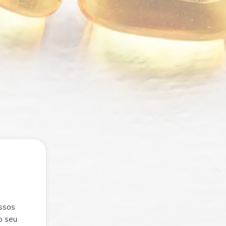
ossos
o seu