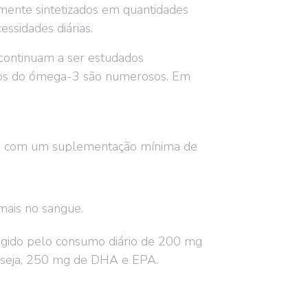
mente sintetizados em quantidades
cessidades
diárias.
 continuam a ser estudados
cios do ómega-3 são numerosos. Em
da, com um suplementação mínima de
rmais no sangue.
tingido pelo consumo diário de 200 mg
 seja, 250 mg de DHA e EPA.