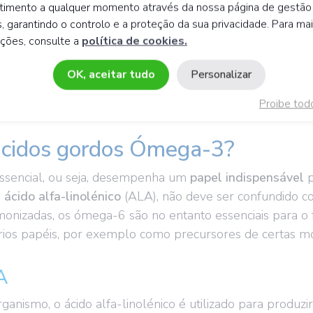
timento a qualquer momento através da nossa página de gestão
, garantindo o controlo e a proteção da sua privacidade. Para ma
ações, consulte a
política de cookies.
OK, aceitar tudo
Personalizar
omar suplementos de ómega-3?
Proibe tod
ácidos gordos Ómega-3?
sencial, ou seja, desempenha um
papel indispensável
p
o
ácido alfa-linolénico
(ALA), não deve ser confundido com
nizadas, os ómega-6 são no entanto essenciais para o 
 papéis, por exemplo como precursores de certas molé
A
ganismo, o ácido alfa-linolénico é utilizado para produzi