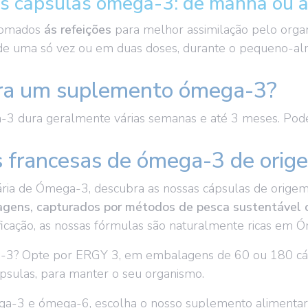
 cápsulas ómega-3: de manhã ou à
tomados
ás refeições
para melhor assimilação pelo organ
 de uma só vez ou em duas doses, durante o pequeno-alm
ra um suplemento ómega-3?
-3 dura geralmente várias semanas e até 3 meses. Pod
s francesas de ómega-3 de orig
ária de Ómega-3, descubra as nossas cápsulas de orige
agens, capturados por métodos de pesca sustentável c
ficação, as nossas fórmulas são naturalmente ricas e
-3? Opte por ERGY 3, em embalagens de 60 ou 180 c
sulas, para manter o seu organismo.
ega-3 e ómega-6, escolha o nosso suplemento aliment