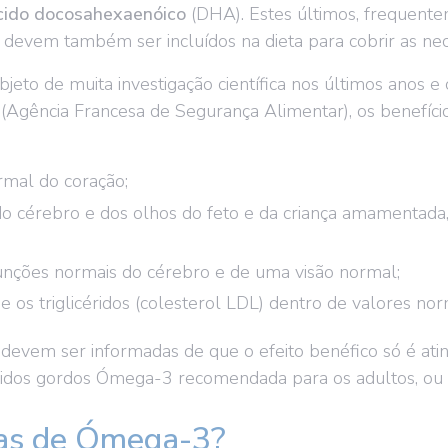
cido docosahexaenóico
(DHA). Estes últimos, frequente
devem também ser incluídos na dieta para cobrir as ne
eto de muita investigação científica nos últimos anos e
(Agência Francesa de Segurança Alimentar), os benefí
rmal do coração;
o cérebro e dos olhos do feto e da criança amamenta
unções normais do cérebro e de uma visão normal;
e os triglicéridos (colesterol LDL) dentro de valores no
s devem ser informadas de que o efeito benéfico só é a
ácidos gordos Ómega-3 recomendada para os adultos, ou
las de Ómega-3?